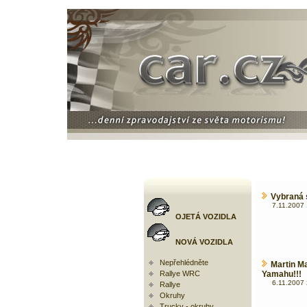
Vybraná 
7.11.2007 
OJETÁ VOZIDLA
NOVÁ VOZIDLA
Nepřehlédněte
Martin M
Rallye WRC
Yamahu!!!
6.11.2007 
Rallye
Okruhy
Trucky - okruhy