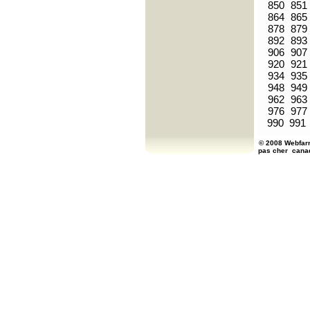
850
851
864
865
878
879
892
893
906
907
920
921
934
935
948
949
962
963
976
977
990
991
© 2008 Webfarm
pas cher
cana