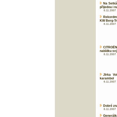
Na Setkán
přijedou i n
6.11.2007 
Rekordm
KW Berg-Tr
6.11.2007 
CITROËN
nabídku svý
6.11.2007 
JIrka V
karambol
6.11.2007 
Dobré zn
6.11.2007 
Generálk