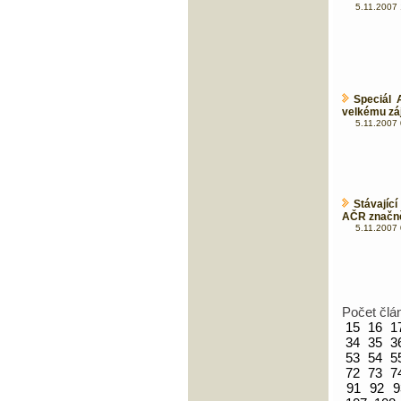
5.11.2007 
Speciál 
velkému zá
5.11.2007 
Stávajíc
AČR značně
5.11.2007 
Počet člá
15
16
1
34
35
3
53
54
5
72
73
7
91
92
9