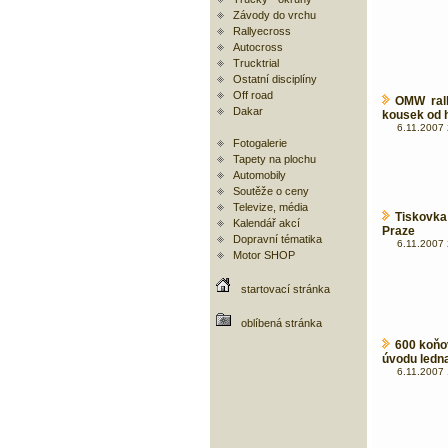
Závody do vrchu
Rallyecross
Autocross
Trucktrial
Ostatní disciplíny
Off road
OMW rall
Dakar
kousek od 
6.11.2007 
Fotogalerie
Tapety na plochu
Automobily
Soutěže o ceny
Televize, média
Tiskovk
Kalendář akcí
Praze
Dopravní tématika
6.11.2007 
Motor SHOP
startovací stránka
oblíbená stránka
600 koňo
úvodu ledna
6.11.2007 