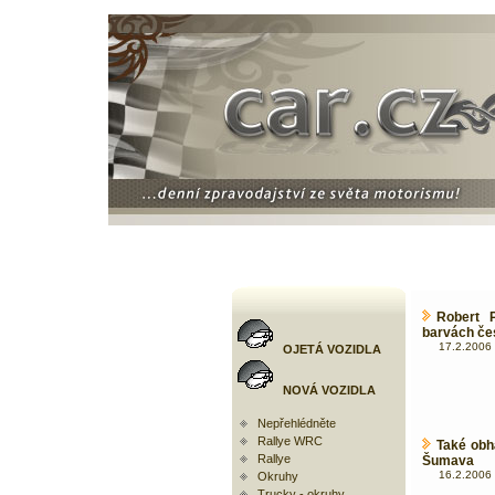
Robert 
barvách če
17.2.2006 
OJETÁ VOZIDLA
NOVÁ VOZIDLA
Nepřehlédněte
Rallye WRC
Také obh
Rallye
Šumava
16.2.2006 
Okruhy
Trucky - okruhy