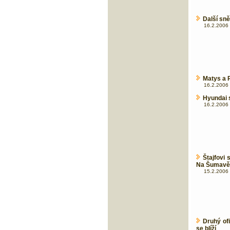
Další sn
16.2.2006 
Matys a P
16.2.2006 
Hyundai s
16.2.2006 
Štajfovi 
Na Šumavě 
15.2.2006 
Druhý of
se blíží