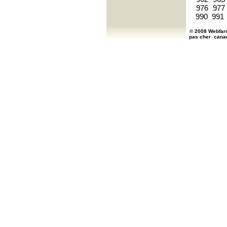
976
977
990
991
© 2008 Webfarm
pas cher
cana