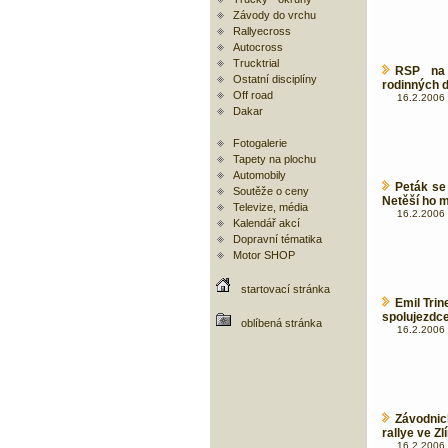
Závody do vrchu
Rallyecross
Autocross
Trucktrial
RSP na 
Ostatní disciplíny
rodinných 
Off road
16.2.2006 
Dakar
Fotogalerie
Tapety na plochu
Automobily
Peták se
Soutěže o ceny
Netěší ho m
Televize, média
16.2.2006 
Kalendář akcí
Dopravní tématika
Motor SHOP
startovací stránka
Emil Tri
spolujezdc
oblíbená stránka
16.2.2006 
Závodnic
rallye ve Zl
16.2.2006 