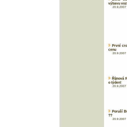
výbavu voz
20.9.2007 
První cr
cenu
20.9.2007 
Říjnová 
o týden!
20.9.2007 
Poruší B
??
20.9.2007 