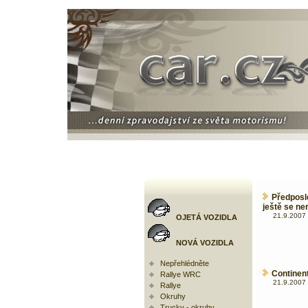
Předposl
ještě se ne
21.9.2007 
OJETÁ VOZIDLA
NOVÁ VOZIDLA
Nepřehlédněte
Continen
Rallye WRC
21.9.2007 
Rallye
Okruhy
Trucky - okruhy