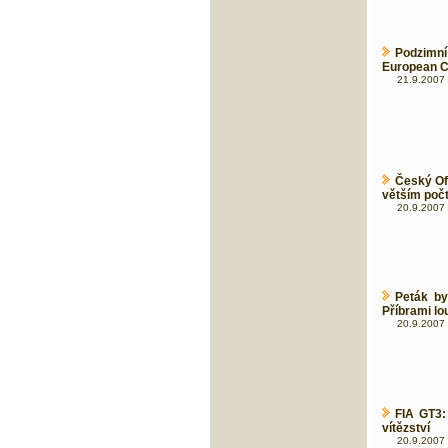
Podzimní
European C
21.9.2007 
Český O
větším počt
20.9.2007 
Peták by
Příbrami lo
20.9.2007 
FIA GT3:
vítězství
20.9.2007 