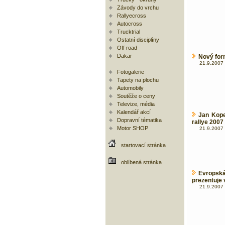
Závody do vrchu
Rallyecross
Autocross
Trucktrial
Ostatní disciplíny
Off road
Dakar
Nový for
21.9.2007 
Fotogalerie
Tapety na plochu
Automobily
Soutěže o ceny
Televize, média
Kalendář akcí
Jan Kope
Dopravní tématika
rallye 2007
Motor SHOP
21.9.2007 
startovací stránka
oblíbená stránka
Evropská
prezentuje 
21.9.2007 