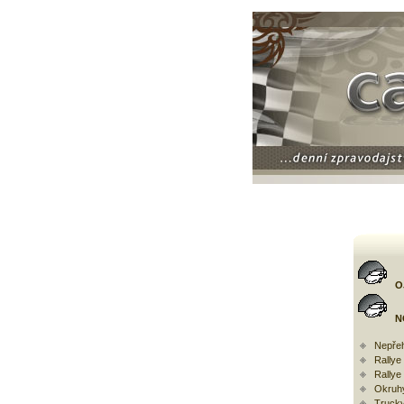
O
N
Nepřeh
Rally
Rallye
Okruh
Trucky