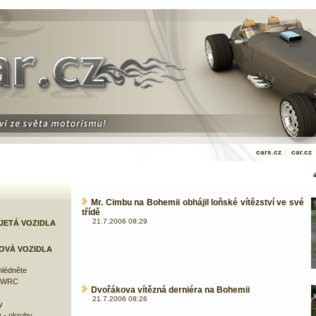
cars.cz
|
car.cz
Mr. Cimbu na Bohemii obhájil loňské vítězství ve své
třídě
21.7.2006 08:29
JETÁ VOZIDLA
OVÁ VOZIDLA
lédněte
e WRC
Dvořákova vítězná derniéra na Bohemii
21.7.2006 08:26
y
 - okruhy