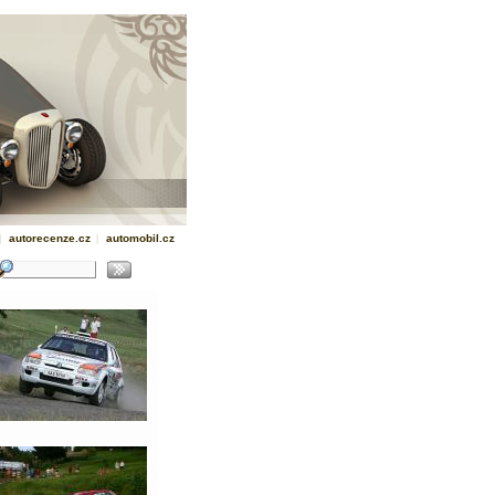
|
autorecenze.cz
|
automobil.cz