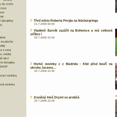
y do vrchu
cross
ross
ial
Třetí místo Roberta Pergla na Nürburgringu
 disciplíny
21.7.2006 00:00
ad
Vladimír Barvík zazářil na Bohemce a má celkové
stříbro !
lerie
20.7.2006 22:34
 na plochu
bily
e o ceny
ze, média
ář akcí
ní tématika
Horké novinky z z Madridu : Klid před bouří na
 SHOP
okruhu Jarama…
20.7.2006 22:30
ovací stránka
bená stránka
Zraněný Aleš Dryml se probírá
20.7.2006 22:28