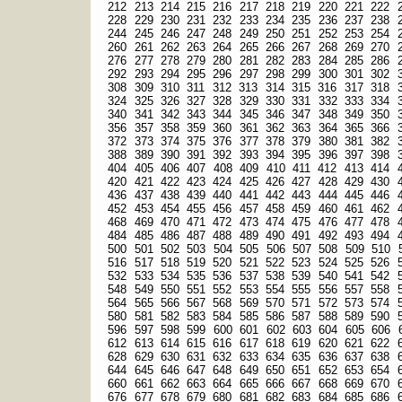
212
213
214
215
216
217
218
219
220
221
222
228
229
230
231
232
233
234
235
236
237
238
244
245
246
247
248
249
250
251
252
253
254
260
261
262
263
264
265
266
267
268
269
270
276
277
278
279
280
281
282
283
284
285
286
292
293
294
295
296
297
298
299
300
301
302
308
309
310
311
312
313
314
315
316
317
318
324
325
326
327
328
329
330
331
332
333
334
340
341
342
343
344
345
346
347
348
349
350
356
357
358
359
360
361
362
363
364
365
366
372
373
374
375
376
377
378
379
380
381
382
388
389
390
391
392
393
394
395
396
397
398
404
405
406
407
408
409
410
411
412
413
414
420
421
422
423
424
425
426
427
428
429
430
436
437
438
439
440
441
442
443
444
445
446
452
453
454
455
456
457
458
459
460
461
462
468
469
470
471
472
473
474
475
476
477
478
484
485
486
487
488
489
490
491
492
493
494
500
501
502
503
504
505
506
507
508
509
510
516
517
518
519
520
521
522
523
524
525
526
532
533
534
535
536
537
538
539
540
541
542
548
549
550
551
552
553
554
555
556
557
558
564
565
566
567
568
569
570
571
572
573
574
580
581
582
583
584
585
586
587
588
589
590
596
597
598
599
600
601
602
603
604
605
606
612
613
614
615
616
617
618
619
620
621
622
628
629
630
631
632
633
634
635
636
637
638
644
645
646
647
648
649
650
651
652
653
654
660
661
662
663
664
665
666
667
668
669
670
676
677
678
679
680
681
682
683
684
685
686