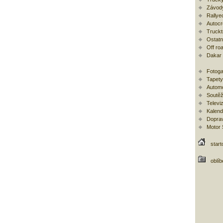
Závod
Rallye
Autoc
Trucktr
Ostatní
Off ro
Dakar
Fotoga
Tapety
Automo
Soutěž
Televi
Kalend
Doprav
Motor
start
oblí