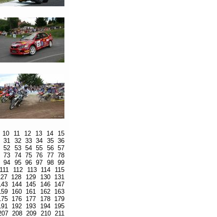
10
11
12
13
14
15
31
32
33
34
35
36
52
53
54
55
56
57
73
74
75
76
77
78
94
95
96
97
98
99
111
112
113
114
115
127
128
129
130
131
143
144
145
146
147
159
160
161
162
163
175
176
177
178
179
191
192
193
194
195
207
208
209
210
211