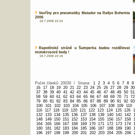
Vavříny pro pneumatiky Matador na Rallye Bohemia
2006
19.7.2006 22:24
Rapotínské stráně u Šumperka budou rozdělovat
motokrosové body !
19.7.2006 22:16
Počet článků: 20030 / Strana:
1
2
3
4
5
6
7
8
9
16
17
18
19
20
21
22
23
24
25
26
27
28
29
30
37
38
39
40
41
42
43
44
45
46
47
48
49
50
51
58
59
60
61
62
63
64
65
66
67
68
69
70
71
72
79
80
81
82
83
84
85
86
87
88
89
90
91
92
93
100
101
102
103
104
105
106
107
108
109
110
116
117
118
119
120
121
122
123
124
125
126
132
133
134
135
136
137
138
139
140
141
142
148
149
150
151
152
153
154
155
156
157
158
164
165
166
167
168
169
170
171
172
173
174
180
181
182
183
184
185
186
187
188
189
190
196
197
198
199
200
201
202
203
204
205
206