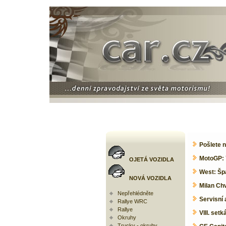
Pošlete 
MotoGP: Y
OJETÁ VOZIDLA
West: Šp
NOVÁ VOZIDLA
Milan Chv
Nepřehlédněte
Servisní 
Rallye WRC
Rallye
VIII. set
Okruhy
Trucky - okruhy