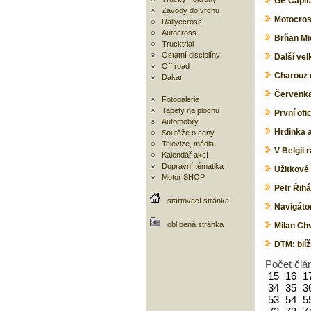
GE Capit
Závody do vrchu
Motocros
Rallyecross
Autocross
Brňan Mic
Trucktrial
Ostatní disciplíny
Další ve
Off road
Charouz 
Dakar
Červenka
Fotogalerie
Tapety na plochu
První ofi
Automobily
Hrdinka 
Soutěže o ceny
Televize, média
V Belgii r
Kalendář akcí
Dopravní tématika
Užitkové 
Motor SHOP
Petr Řihá
startovací stránka
Navigáto
oblíbená stránka
Milan Ch
DTM: blíž
Počet člá
15
16
1
34
35
3
53
54
5