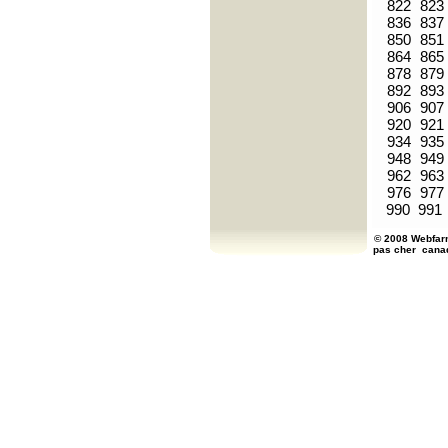
822
823
836
837
850
851
864
865
878
879
892
893
906
907
920
921
934
935
948
949
962
963
976
977
990
991
© 2008 Webfarm
pas cher
cana