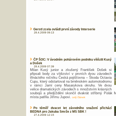
Gerstl zcela ovládl první závody Interserie
28.4.2009 09:13
ČP ŠOC: V úvodním pohárovém podniku vítězili Kusý
a Došek
28.4.2009 07:39
Milan Kusý junior a zkušený František Došek si
připsali body za vítězství v prvních dvou závodech
třináctého ročníku Česká pojišťovna – Škoda Octavia
Cupu, který odstartoval na brněnském automotodromu
v rámci Jarní ceny Masarykova okruhu. Ve dvou
velice dramatických závodech s množstvím krásných
soubojů a předjíždění skončil dvakrát stříbrný Polák M
místa patřila Jiřímu Jupovi.
celý článek
Po téměř dvacet let závodního snažení přichází
BEDNA pro Jakuba Smrže z MS SBK !
27.4.2009 12:15