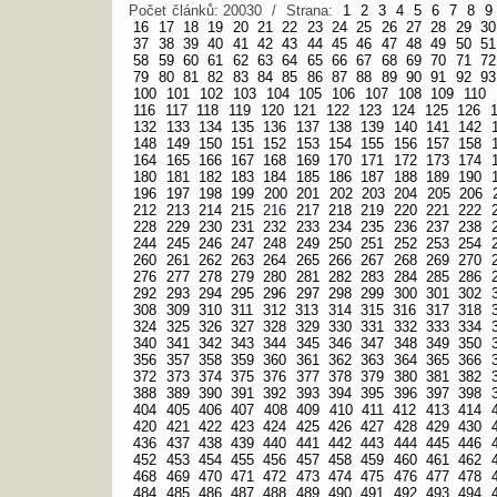
Počet článků: 20030 / Strana:
1
2
3
4
5
6
7
8
9
16
17
18
19
20
21
22
23
24
25
26
27
28
29
30
37
38
39
40
41
42
43
44
45
46
47
48
49
50
51
58
59
60
61
62
63
64
65
66
67
68
69
70
71
72
79
80
81
82
83
84
85
86
87
88
89
90
91
92
93
100
101
102
103
104
105
106
107
108
109
110
116
117
118
119
120
121
122
123
124
125
126
132
133
134
135
136
137
138
139
140
141
142
148
149
150
151
152
153
154
155
156
157
158
164
165
166
167
168
169
170
171
172
173
174
180
181
182
183
184
185
186
187
188
189
190
196
197
198
199
200
201
202
203
204
205
206
212
213
214
215
216
217
218
219
220
221
222
228
229
230
231
232
233
234
235
236
237
238
244
245
246
247
248
249
250
251
252
253
254
260
261
262
263
264
265
266
267
268
269
270
276
277
278
279
280
281
282
283
284
285
286
292
293
294
295
296
297
298
299
300
301
302
308
309
310
311
312
313
314
315
316
317
318
324
325
326
327
328
329
330
331
332
333
334
340
341
342
343
344
345
346
347
348
349
350
356
357
358
359
360
361
362
363
364
365
366
372
373
374
375
376
377
378
379
380
381
382
388
389
390
391
392
393
394
395
396
397
398
404
405
406
407
408
409
410
411
412
413
414
420
421
422
423
424
425
426
427
428
429
430
436
437
438
439
440
441
442
443
444
445
446
452
453
454
455
456
457
458
459
460
461
462
468
469
470
471
472
473
474
475
476
477
478
484
485
486
487
488
489
490
491
492
493
494