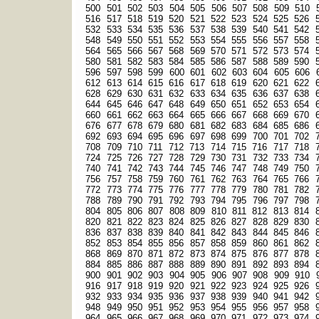
500
501
502
503
504
505
506
507
508
509
510
516
517
518
519
520
521
522
523
524
525
526
532
533
534
535
536
537
538
539
540
541
542
548
549
550
551
552
553
554
555
556
557
558
564
565
566
567
568
569
570
571
572
573
574
580
581
582
583
584
585
586
587
588
589
590
596
597
598
599
600
601
602
603
604
605
606
612
613
614
615
616
617
618
619
620
621
622
628
629
630
631
632
633
634
635
636
637
638
644
645
646
647
648
649
650
651
652
653
654
660
661
662
663
664
665
666
667
668
669
670
676
677
678
679
680
681
682
683
684
685
686
692
693
694
695
696
697
698
699
700
701
702
708
709
710
711
712
713
714
715
716
717
718
724
725
726
727
728
729
730
731
732
733
734
740
741
742
743
744
745
746
747
748
749
750
756
757
758
759
760
761
762
763
764
765
766
772
773
774
775
776
777
778
779
780
781
782
788
789
790
791
792
793
794
795
796
797
798
804
805
806
807
808
809
810
811
812
813
814
820
821
822
823
824
825
826
827
828
829
830
836
837
838
839
840
841
842
843
844
845
846
852
853
854
855
856
857
858
859
860
861
862
868
869
870
871
872
873
874
875
876
877
878
884
885
886
887
888
889
890
891
892
893
894
900
901
902
903
904
905
906
907
908
909
910
916
917
918
919
920
921
922
923
924
925
926
932
933
934
935
936
937
938
939
940
941
942
948
949
950
951
952
953
954
955
956
957
958
964
965
966
967
968
969
970
971
972
973
974