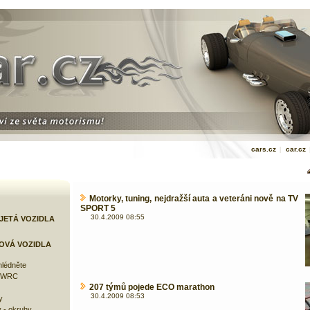
cars.cz
|
car.cz
Motorky, tuning, nejdražší auta a veteráni nově na TV
SPORT 5
30.4.2009 08:55
JETÁ VOZIDLA
OVÁ VOZIDLA
lédněte
e WRC
207 týmů pojede ECO marathon
30.4.2009 08:53
y
 - okruhy