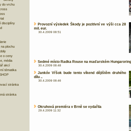
y do vrchu
cross
ross
ial
 disciplíny
Provozní výsledek Škody je pozitivní ve výši cca 28
ad
mil. eur.
30.4.2009 08:51
lerie
 na plochu
bily
e o ceny
ze, média
Sedmé místo Radka Rouse na maďarském Hungarorin
ář akcí
30.4.2009 08:48
ní tématika
Jankóv Vŕšok bude tento víkend dějištěm druhého
 SHOP
dílu ..
30.4.2009 08:46
ovací stránka
bená stránka
Okruhová premiéra v Brně se vydařila
29.4.2009 11:32