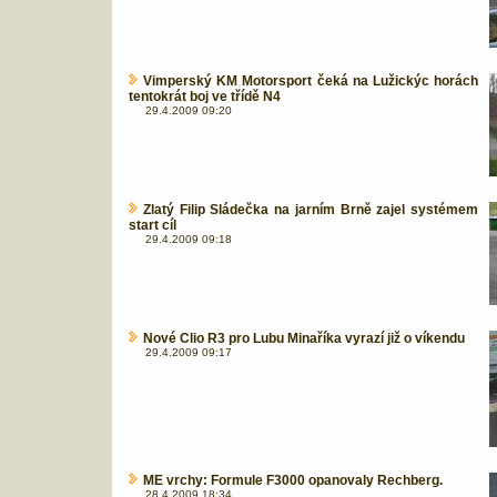
Vimperský KM Motorsport čeká na Lužickýc horách
tentokrát boj ve třídě N4
29.4.2009 09:20
Zlatý Filip Sládečka na jarním Brně zajel systémem
start cíl
29.4.2009 09:18
Nové Clio R3 pro Lubu Minaříka vyrazí již o víkendu
29.4.2009 09:17
ME vrchy: Formule F3000 opanovaly Rechberg.
28.4.2009 18:34