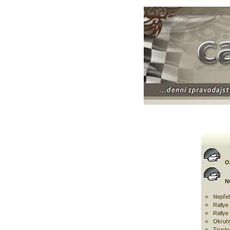
O
N
Nepřeh
Rally
Rallye
Okruh
Trucky