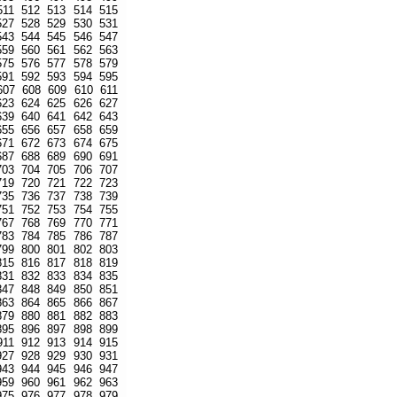
511
512
513
514
515
527
528
529
530
531
543
544
545
546
547
559
560
561
562
563
575
576
577
578
579
591
592
593
594
595
607
608
609
610
611
623
624
625
626
627
639
640
641
642
643
655
656
657
658
659
671
672
673
674
675
687
688
689
690
691
703
704
705
706
707
719
720
721
722
723
735
736
737
738
739
751
752
753
754
755
767
768
769
770
771
783
784
785
786
787
799
800
801
802
803
815
816
817
818
819
831
832
833
834
835
847
848
849
850
851
863
864
865
866
867
879
880
881
882
883
895
896
897
898
899
911
912
913
914
915
927
928
929
930
931
943
944
945
946
947
959
960
961
962
963
975
976
977
978
979