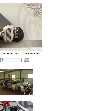
|
autorecenze.cz
|
automobil.cz