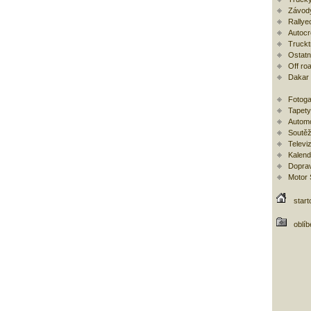
Závod
Rallye
Autoc
Trucktr
Ostatní
Off ro
Dakar
Fotoga
Tapety
Automo
Soutěž
Televi
Kalend
Doprav
Motor
start
oblí