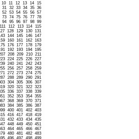
10
11
12
13
14
15
31
32
33
34
35
36
52
53
54
55
56
57
73
74
75
76
77
78
94
95
96
97
98
99
111
112
113
114
115
127
128
129
130
131
143
144
145
146
147
159
160
161
162
163
175
176
177
178
179
191
192
193
194
195
207
208
209
210
211
223
224
225
226
227
239
240
241
242
243
255
256
257
258
259
271
272
273
274
275
287
288
289
290
291
303
304
305
306
307
319
320
321
322
323
335
336
337
338
339
351
352
353
354
355
367
368
369
370
371
383
384
385
386
387
399
400
401
402
403
415
416
417
418
419
431
432
433
434
435
447
448
449
450
451
463
464
465
466
467
479
480
481
482
483
495
496
497
498
499