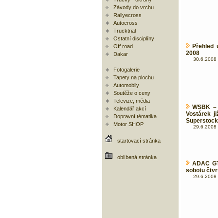
Závody do vrchu
Rallyecross
Autocross
Trucktrial
Ostatní disciplíny
Přehled
Off road
2008
Dakar
30.6.2008 
Fotogalerie
Tapety na plochu
Automobily
Soutěže o ceny
Televize, média
WSBK – 
Kalendář akcí
Vostárek j
Dopravní tématika
Superstock
Motor SHOP
29.6.2008 
startovací stránka
oblíbená stránka
ADAC GT 
sobotu čtvr
29.6.2008 