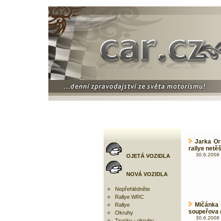
Jarka Or
rallye netěš
30.6.2008 
OJETÁ VOZIDLA
NOVÁ VOZIDLA
Nepřehlédněte
Rallye WRC
Mičánka 
Rallye
soupeřova 
Okruhy
30.6.2008 
Trucky - okruhy