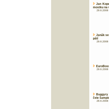
Jan Kope
mostku na 
29.6.2008 
Janák se
pátí
29.6.2008 
EuroBoss
29.6.2008 
Buggyry 
čele šampi
28.6.2008 