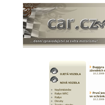
Buggyra 
závodních 
10.2.2009 
OJETÁ VOZIDLA
NOVÁ VOZIDLA
Nepřehlédněte
První let
Rallye WRC
ve schránk
Rallye
10.2.2009 
Okruhy
Trucky - okruhy