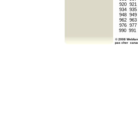
920
921
934
935
948
949
962
963
976
977
990
991
© 2008 Webfarm
pas cher
cana