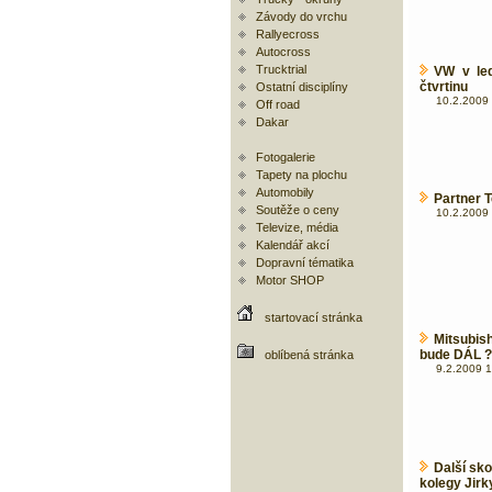
Závody do vrchu
Rallyecross
Autocross
Trucktrial
VW v led
čtvrtinu
Ostatní disciplíny
10.2.2009 
Off road
Dakar
Fotogalerie
Tapety na plochu
Automobily
Partner T
Soutěže o ceny
10.2.2009 
Televize, média
Kalendář akcí
Dopravní tématika
Motor SHOP
startovací stránka
Mitsubis
bude DÁL ?
oblíbená stránka
9.2.2009 1
Další sko
kolegy Jirk