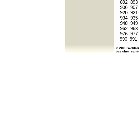
892
893
906
907
920
921
934
935
948
949
962
963
976
977
990
991
© 2008 Webfarm
pas cher
cana