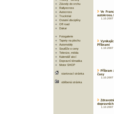
Závody do vrchu
Rallyecross
Ve Franc
Autocross
autokrosu. 
Trucktrial
1.10.2007 
Ostatní disciplíny
Off road
Dakar
Fotogalerie
Tapety na plochu
Vynikají
Automobily
Příbrami
1.10.2007 
Soutěže o ceny
Televize, média
Kalendář akcí
Dopravní tématika
Motor SHOP
Příbram 
startovací stránka
časy
1.10.2007 
oblíbená stránka
Zdravot
dopravních
1.10.2007 