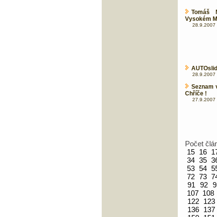
Tomáš M
Vysokém M
28.9.2007 
AUTOslide
28.9.2007 
Seznam v
Chříče !
27.9.2007 
Počet člá
15
16
1
34
35
3
53
54
5
72
73
7
91
92
9
107
108
122
123
136
137