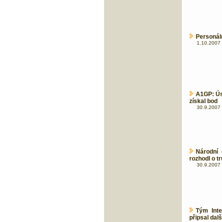
Personál
1.10.2007 
A1GP: Ús
získal bod
30.9.2007 
Národní 
rozhodl o t
30.9.2007 
Tým Inte
připsal dal