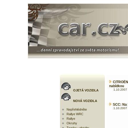
CITROËN
nabídkou
1.10.2007 
OJETÁ VOZIDLA
NOVÁ VOZIDLA
SCC: Na 
1.10.2007 
Nepřehlédněte
Rallye WRC
Rallye
Okruhy
Trucky - okruhy