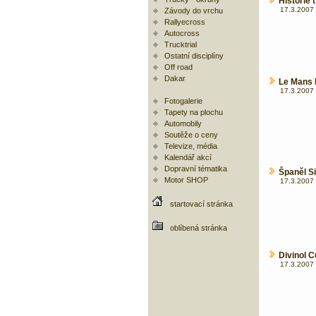
Histori
17.3.2007 
Závody do vrchu
Rallyecross
Autocross
Trucktrial
Ostatní disciplíny
Off road
Dakar
Le Mans 
17.3.2007 
Fotogalerie
Tapety na plochu
Automobily
Soutěže o ceny
Televize, média
Kalendář akcí
Dopravní tématika
Španěl Si
Motor SHOP
17.3.2007 
startovací stránka
oblíbená stránka
Divinol C
17.3.2007 