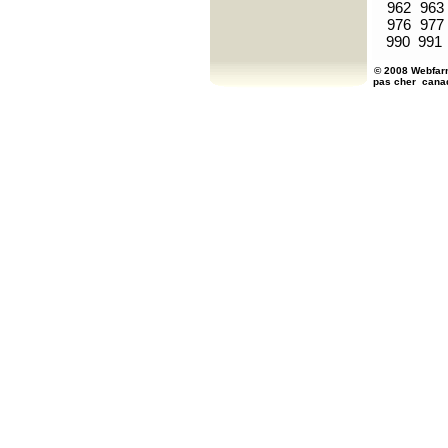
962
963
976
977
990
991
© 2008 Webfarm
pas cher
cana