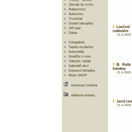
Závody do vrchu
Rallyecross
Autocross
Trucktrial
Ostatní disciplíny
Loučení
Off road
rodinném
Dakar
21.4.2005 
Fotogalerie
Tapety na plochu
Automobily
Soutěže o ceny
Televize, média
III. Ral
Kalendář akcí
šotoliny
Dopravní tématika
21.4.2005 
Motor SHOP
startovací stránka
oblíbená stránka
Jarní cen
21.4.2005 