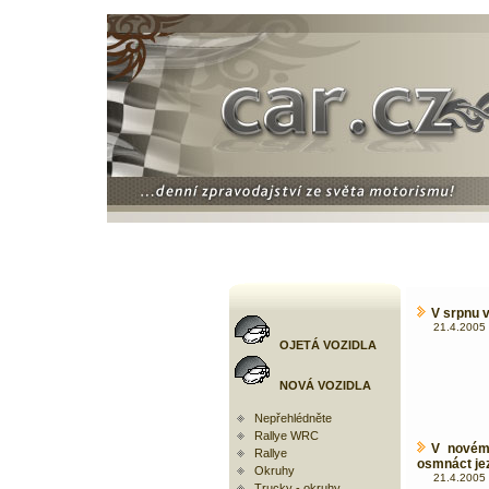
V srpnu v
21.4.2005 
OJETÁ VOZIDLA
NOVÁ VOZIDLA
Nepřehlédněte
Rallye WRC
V novém
Rallye
osmnáct je
Okruhy
21.4.2005 
Trucky - okruhy