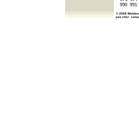
990
991
© 2008 Webfarm
pas cher
cana