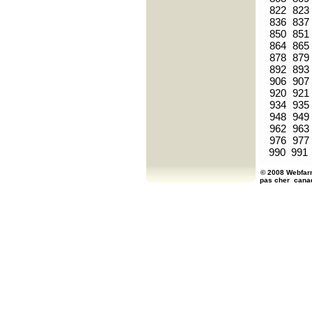
822
823
836
837
850
851
864
865
878
879
892
893
906
907
920
921
934
935
948
949
962
963
976
977
990
991
© 2008 Webfarm
pas cher
cana