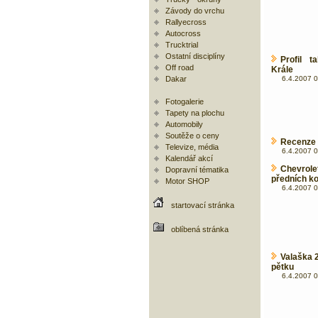
Závody do vrchu
Rallyecross
Autocross
Trucktrial
Ostatní disciplíny
Profil t
Off road
Krále
Dakar
6.4.2007 0
Fotogalerie
Tapety na plochu
Automobily
Soutěže o ceny
Recenze 
Televize, média
6.4.2007 0
Kalendář akcí
Chevrol
Dopravní tématika
předních ko
Motor SHOP
6.4.2007 0
startovací stránka
oblíbená stránka
Valaška 2
pětku
6.4.2007 0