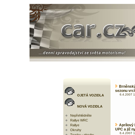
Brněnský
sezonu vrc
6.4.2007 1
OJETÁ VOZIDLA
NOVÁ VOZIDLA
Nepřehlédněte
Rallye WRC
Aprílový
Rallye
UPC a již ny
Okruhy
6.4.2007 1
Trucky - okruhy