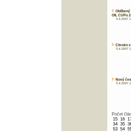
Oblíbený
OIL CUPu 
5.4.2007 1
Citroën v
5.4.2007 1
Nový česk
5.4.2007 1
Počet člá
15
16
1
34
35
3
53
54
5