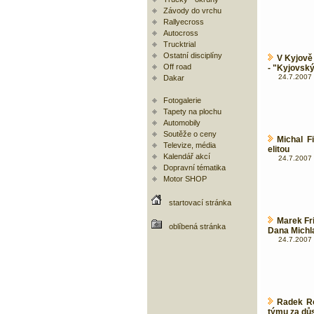
Závody do vrchu
Rallyecross
Autocross
Trucktrial
Ostatní disciplíny
V Kyjově 
Off road
- "Kyjovsk
24.7.2007 
Dakar
Fotogalerie
Tapety na plochu
Automobily
Soutěže o ceny
Michal F
Televize, média
elitou
Kalendář akcí
24.7.2007 
Dopravní tématika
Motor SHOP
startovací stránka
Marek Fr
oblíbená stránka
Dana Michl
24.7.2007 
Radek Ro
týmu za dů