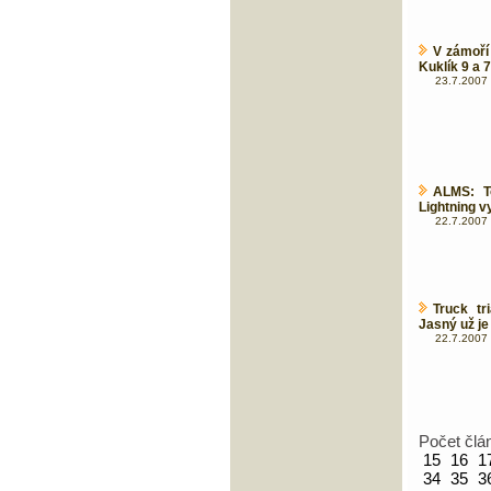
V zámoří
Kuklík 9 a 7
23.7.2007 
ALMS: T
Lightning v
22.7.2007 
Truck t
Jasný už je
22.7.2007 
Počet člá
15
16
1
34
35
3