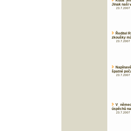
Kuba Smr
Jinak naši 
23.7.2007 
Ředitel 
zkoušky má
23.7.2007 
Napínavé
špatné poča
23.7.2007 
V němec
úspěchů na
23.7.2007 