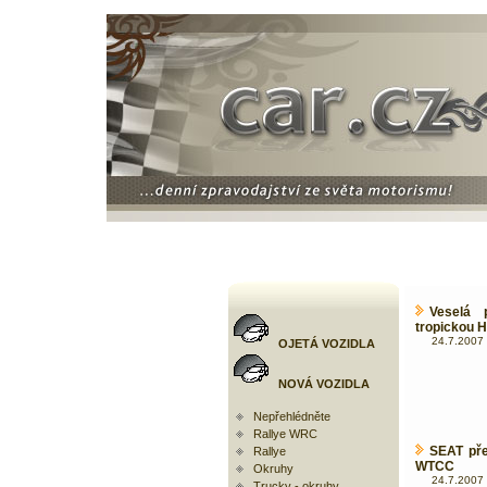
Veselá 
tropickou H
24.7.2007 
OJETÁ VOZIDLA
NOVÁ VOZIDLA
Nepřehlédněte
Rallye WRC
SEAT pře
Rallye
WTCC
Okruhy
24.7.2007 
Trucky - okruhy