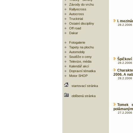
Závody do vrchu
Rallyecross
Autocross
Trucktrial
I. meziná
Ostatní disciplíny
28.2.2006 
Off road
Dakar
Fotogalerie
Tapety na plochu
Automobily
Soutěže o ceny
Špičkoví 
Televize, média
28.2.2006 
Kalendář akcí
Charakte
Dopravní tématika
2006. A nab
Motor SHOP
28.2.2006 
startovací stránka
oblíbená stránka
Tomek s
polámaným
27.2.2006 