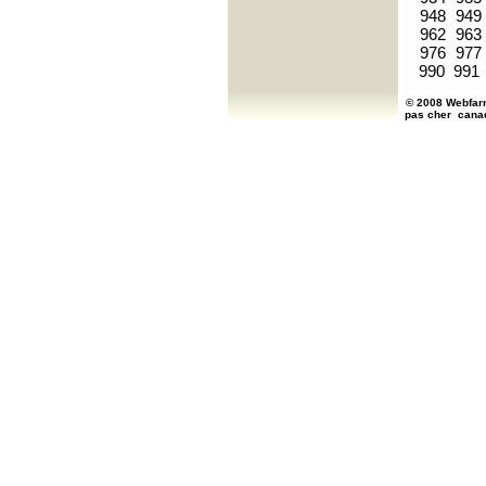
948
949
962
963
976
977
990
991
© 2008 Webfarm
pas cher
cana