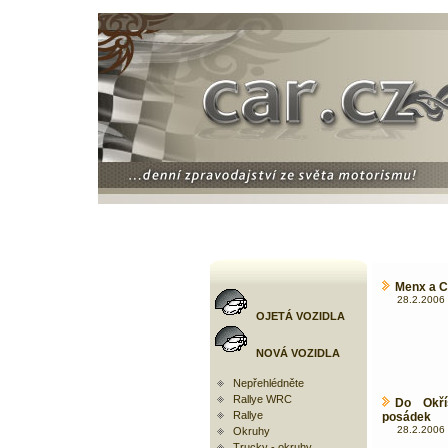
Menx a Co
28.2.2006 
OJETÁ VOZIDLA
NOVÁ VOZIDLA
Nepřehlédněte
Rallye WRC
Do Okří
Rallye
posádek
28.2.2006 
Okruhy
Trucky - okruhy