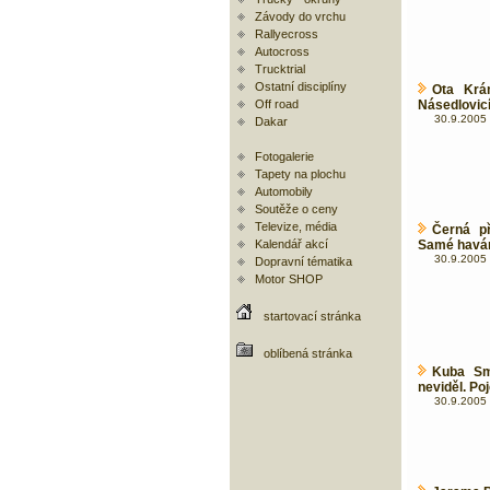
Závody do vrchu
Rallyecross
Autocross
Trucktrial
Ostatní disciplíny
Ota Krá
Off road
Násedlovic
30.9.2005 
Dakar
Fotogalerie
Tapety na plochu
Automobily
Soutěže o ceny
Televize, média
Černá p
Kalendář akcí
Samé havár
30.9.2005 
Dopravní tématika
Motor SHOP
startovací stránka
oblíbená stránka
Kuba Sm
neviděl. Po
30.9.2005 