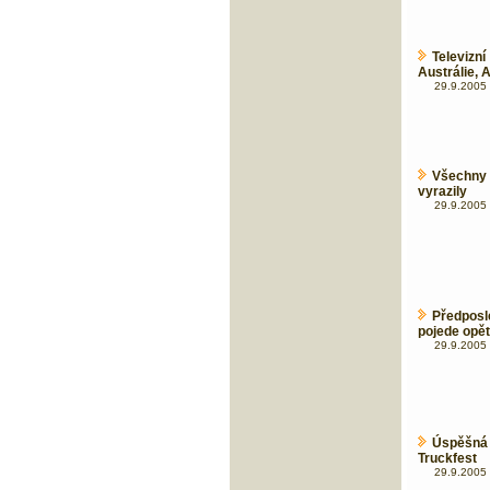
Televiz
Austrálie, 
29.9.2005 
Všechny
vyrazily
29.9.2005 
Předposl
pojede opět 
29.9.2005 
Úspěšná
Truckfest
29.9.2005 