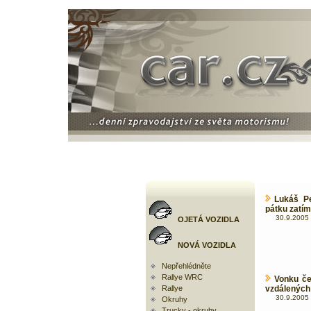
Lukáš Pe
pátku zatím
30.9.2005 
OJETÁ VOZIDLA
NOVÁ VOZIDLA
Nepřehlédněte
Rallye WRC
Vonku če
Rallye
vzdálených
30.9.2005 
Okruhy
Trucky - okruhy