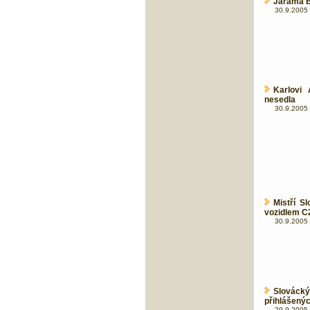
Jarama 
30.9.2005 
Karlovi
nesedla
30.9.2005 
Mistří S
vozidlem C
30.9.2005 
Slováck
přihlášených
29.9.2005 