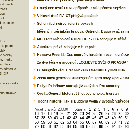
Motoristické "překlepy" jsou tady s námi.
y do vrchu
Druhý den testů DTM v případě Janiše přinesl zlepšení
cross
ross
V hlavní třídě FIA GT přibývá posádek
ial
 disciplíny
Schumi byl nejrychlejší i v boxech
ad
Měřeným tréninkům kraloval Östreich. Buggyry až za n
MČR terénních vozů NORD CUP 2004 zahajuje v Jičíně
lerie
 na plochu
Autokros právě zahajuje v Humpolci
bily
Kentoya Freeride Cup poprvé v letošním roce - levné zá
e o ceny
ze, média
Za dva týdny u prodejců : „OBJEVTE SVÉHO PICASSA“
ář akcí
ní tématika
O Designérském a technickém středisku Hyundai Kia
 SHOP
Zcela nová generace audiosystémů pro nový Opel Astr
ovací stránka
Rallye Pelhřimov startuje již za týden. Pro amatéry
bená stránka
Opel a General Motors: 75 let pevného partnerství
Trocha historie : jak si Buggyra vedla v úvodních závod
Počet článků: 20030 / Strana:
1
2
3
4
5
6
7
8
9
16
17
18
19
20
21
22
23
24
25
26
27
28
29
30
37
38
39
40
41
42
43
44
45
46
47
48
49
50
51
58
59
60
61
62
63
64
65
66
67
68
69
70
71
72
79
80
81
82
83
84
85
86
87
88
89
90
91
92
93