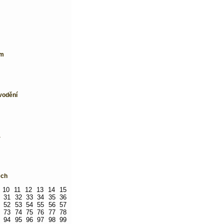
ím
vodění
a
ech
10
11
12
13
14
15
31
32
33
34
35
36
52
53
54
55
56
57
73
74
75
76
77
78
94
95
96
97
98
99