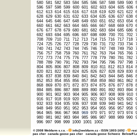
580
581
582
583
584
585
586
587
588
589
590
596
597
598
599
600
601
602
603
604
605
606
612
613
614
615
616
617
618
619
620
621
622
628
629
630
631
632
633
634
635
636
637
638
644
645
646
647
648
649
650
651
652
653
654
660
661
662
663
664
665
666
667
668
669
670
676
677
678
679
680
681
682
683
684
685
686
692
693
694
695
696
697
698
699
700
701
702
708
709
710
711
712
713
714
715
716
717
718
724
725
726
727
728
729
730
731
732
733
734
740
741
742
743
744
745
746
747
748
749
750
756
757
758
759
760
761
762
763
764
765
766
772
773
774
775
776
777
778
779
780
781
782
788
789
790
791
792
793
794
795
796
797
798
804
805
806
807
808
809
810
811
812
813
814
820
821
822
823
824
825
826
827
828
829
830
836
837
838
839
840
841
842
843
844
845
846
852
853
854
855
856
857
858
859
860
861
862
868
869
870
871
872
873
874
875
876
877
878
884
885
886
887
888
889
890
891
892
893
894
900
901
902
903
904
905
906
907
908
909
910
916
917
918
919
920
921
922
923
924
925
926
932
933
934
935
936
937
938
939
940
941
942
948
949
950
951
952
953
954
955
956
957
958
964
965
966
967
968
969
970
971
972
973
974
980
981
982
983
984
985
986
987
988
989
990
996
997
998
999
1000
1001
1002
© 2008 Webfarm s.r.o. -
info@webfarm.cz
- ISSN 1803-1692 -
rss
pas cher
canada goose pas cher
canada goose Schweiz
Belstaff 