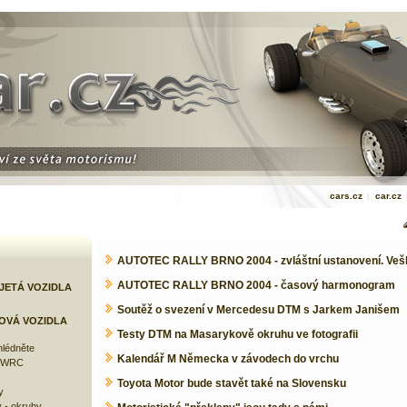
cars.cz
|
car.cz
AUTOTEC RALLY BRNO 2004 - zvláštní ustanovení. Vešk
AUTOTEC RALLY BRNO 2004 - časový harmonogram
JETÁ VOZIDLA
Soutěž o svezení v Mercedesu DTM s Jarkem Janišem
OVÁ VOZIDLA
Testy DTM na Masarykově okruhu ve fotografii
lédněte
Kalendář M Německa v závodech do vrchu
e WRC
Toyota Motor bude stavět také na Slovensku
y
 - okruhy