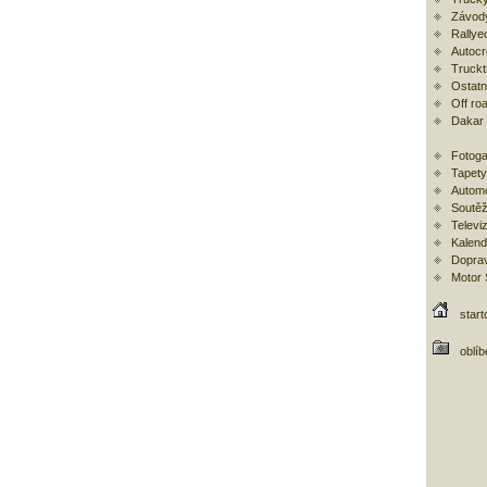
Závod
Rallye
Autoc
Trucktr
Ostatní
Off ro
Dakar
Fotoga
Tapety
Automo
Soutěž
Televi
Kalend
Doprav
Motor
start
oblí