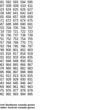
591
592
593
594
595
607
608
609
610
611
623
624
625
626
627
639
640
641
642
643
655
656
657
658
659
671
672
673
674
675
687
688
689
690
691
703
704
705
706
707
719
720
721
722
723
735
736
737
738
739
751
752
753
754
755
767
768
769
770
771
783
784
785
786
787
799
800
801
802
803
815
816
817
818
819
831
832
833
834
835
847
848
849
850
851
863
864
865
866
867
879
880
881
882
883
895
896
897
898
899
911
912
913
914
915
927
928
929
930
931
943
944
945
946
947
959
960
961
962
963
975
976
977
978
979
991
992
993
994
995
/xml
doudoune canada goose
Leather Jackets
canada goose