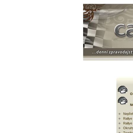
O
N
Nepřeh
Rally
Rallye
Okruh
Trucky