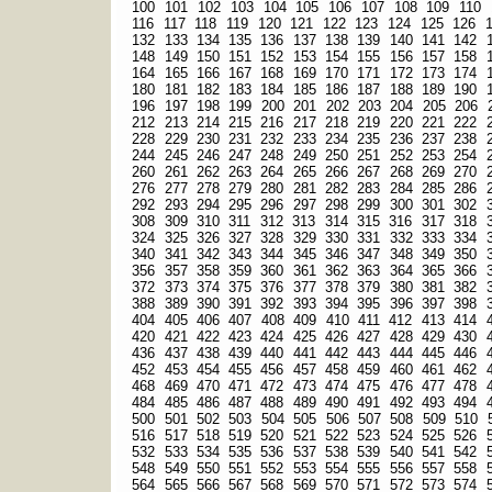
100
101
102
103
104
105
106
107
108
109
110
116
117
118
119
120
121
122
123
124
125
126
132
133
134
135
136
137
138
139
140
141
142
148
149
150
151
152
153
154
155
156
157
158
164
165
166
167
168
169
170
171
172
173
174
180
181
182
183
184
185
186
187
188
189
190
196
197
198
199
200
201
202
203
204
205
206
212
213
214
215
216
217
218
219
220
221
222
228
229
230
231
232
233
234
235
236
237
238
244
245
246
247
248
249
250
251
252
253
254
260
261
262
263
264
265
266
267
268
269
270
276
277
278
279
280
281
282
283
284
285
286
292
293
294
295
296
297
298
299
300
301
302
308
309
310
311
312
313
314
315
316
317
318
324
325
326
327
328
329
330
331
332
333
334
340
341
342
343
344
345
346
347
348
349
350
356
357
358
359
360
361
362
363
364
365
366
372
373
374
375
376
377
378
379
380
381
382
388
389
390
391
392
393
394
395
396
397
398
404
405
406
407
408
409
410
411
412
413
414
420
421
422
423
424
425
426
427
428
429
430
436
437
438
439
440
441
442
443
444
445
446
452
453
454
455
456
457
458
459
460
461
462
468
469
470
471
472
473
474
475
476
477
478
484
485
486
487
488
489
490
491
492
493
494
500
501
502
503
504
505
506
507
508
509
510
516
517
518
519
520
521
522
523
524
525
526
532
533
534
535
536
537
538
539
540
541
542
548
549
550
551
552
553
554
555
556
557
558
564
565
566
567
568
569
570
571
572
573
574