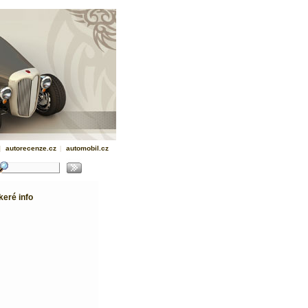
|
autorecenze.cz
|
automobil.cz
eré info