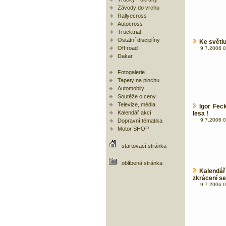
Závody do vrchu
Rallyecross
Autocross
Trucktrial
Ostatní disciplíny
Ke světlu
Off road
9.7.2006 0
Dakar
Fotogalerie
Tapety na plochu
Automobily
Soutěže o ceny
Televize, média
Igor Fec
Kalendář akcí
lesa !
9.7.2006 0
Dopravní tématika
Motor SHOP
startovací stránka
oblíbená stránka
Kalendář
zkrácení se
9.7.2006 0