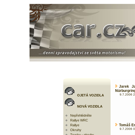
Jarek Ja
Nürburgrin
9.7.2006 2
OJETÁ VOZIDLA
NOVÁ VOZIDLA
Nepřehlédněte
Rallye WRC
Tomáš En
Rallye
9.7.2006 0
Okruhy
Trucky - okruhy