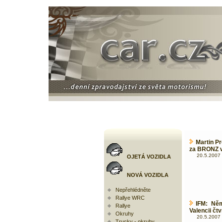
Martin P
za BRONZ 
20.5.2007 
OJETÁ VOZIDLA
NOVÁ VOZIDLA
Nepřehlédněte
Rallye WRC
IFM: Něm
Rallye
Valencii čtv
Okruhy
20.5.2007 
Trucky - okruhy