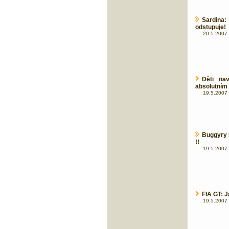
Sardina
odstupuje!
20.5.2007 
Děti na
absolutním f
19.5.2007 
Buggyry 
!!
19.5.2007 
FIA GT: J
19.5.2007 