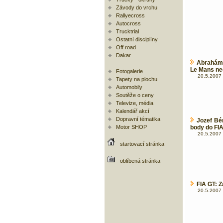
Závody do vrchu
Rallyecross
Autocross
Trucktrial
Ostatní disciplíny
Off road
Dakar
Abrahám 
Le Mans ne
Fotogalerie
20.5.2007 
Tapety na plochu
Automobily
Soutěže o ceny
Televize, média
Kalendář akcí
Dopravní tématika
Jozef Bé
Motor SHOP
body do FI
20.5.2007 
startovací stránka
oblíbená stránka
FIA GT: Z
20.5.2007 