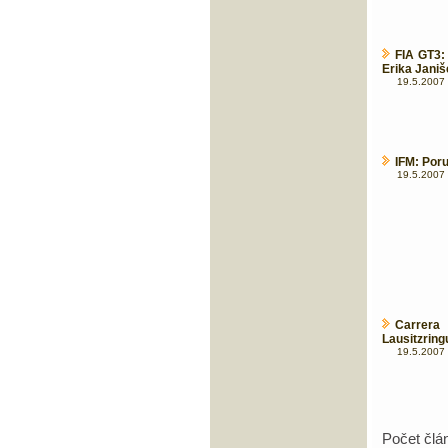
FIA GT3:
Erika Janiš
19.5.2007 
IFM: Poru
19.5.2007 
Carrera
Lausitzring
19.5.2007 
Počet člá