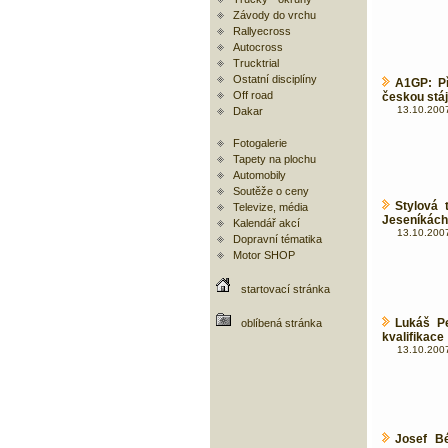
Závody do vrchu
Rallyecross
Autocross
Trucktrial
Ostatní disciplíny
A1GP: Př
Off road
českou stáj
13.10.2007
Dakar
Fotogalerie
Tapety na plochu
Automobily
Soutěže o ceny
Stylová 
Televize, média
Jeseníkách
Kalendář akcí
13.10.2007
Dopravní tématika
Motor SHOP
startovací stránka
Lukáš Pe
oblíbená stránka
kvalifikace
13.10.2007
Josef B