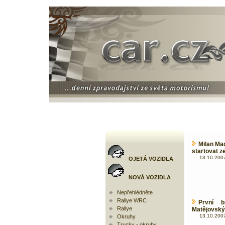
Milan Ma
startovat ze
13.10.2007
OJETÁ VOZIDLA
NOVÁ VOZIDLA
Nepřehlédněte
Rallye WRC
První b
Rallye
Matějovský
13.10.2007
Okruhy
Trucky - okruhy