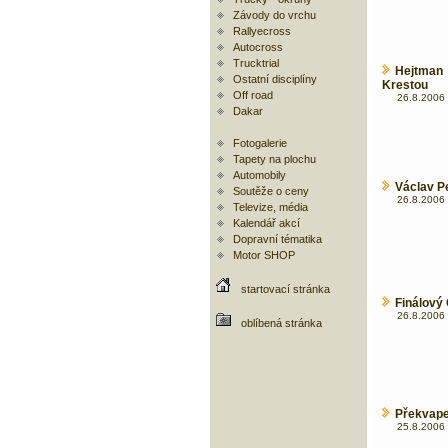
Závody do vrchu
Rallyecross
Autocross
Trucktrial
Hejtman
Ostatní disciplíny
Krestou
Off road
26.8.2006 
Dakar
Fotogalerie
Tapety na plochu
Automobily
Václav P
Soutěže o ceny
26.8.2006 
Televize, média
Kalendář akcí
Dopravní tématika
Motor SHOP
startovací stránka
Finálový
26.8.2006 
oblíbená stránka
Překvapen
25.8.2006 