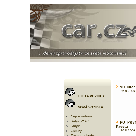
VC Turec
26.8.2006 
OJETÁ VOZIDLA
NOVÁ VOZIDLA
Nepřehlédněte
Rallye WRC
PO PRVN
Rallye
Kresta
26.8.2006 
Okruhy
Trucky - okruhy