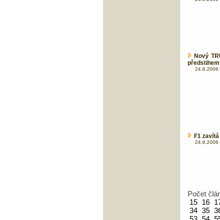
Nový TR
předstihem
24.8.2006 
F1 zavítá
24.8.2006 
Počet člá
15
16
1
34
35
3
53
54
5