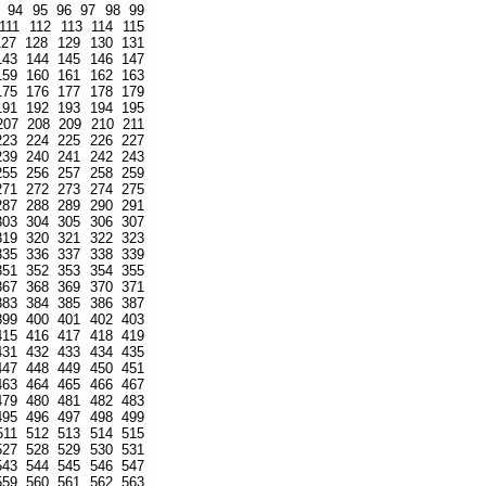
94
95
96
97
98
99
111
112
113
114
115
127
128
129
130
131
143
144
145
146
147
159
160
161
162
163
175
176
177
178
179
191
192
193
194
195
207
208
209
210
211
223
224
225
226
227
239
240
241
242
243
255
256
257
258
259
271
272
273
274
275
287
288
289
290
291
303
304
305
306
307
319
320
321
322
323
335
336
337
338
339
351
352
353
354
355
367
368
369
370
371
383
384
385
386
387
399
400
401
402
403
415
416
417
418
419
431
432
433
434
435
447
448
449
450
451
463
464
465
466
467
479
480
481
482
483
495
496
497
498
499
511
512
513
514
515
527
528
529
530
531
543
544
545
546
547
559
560
561
562
563