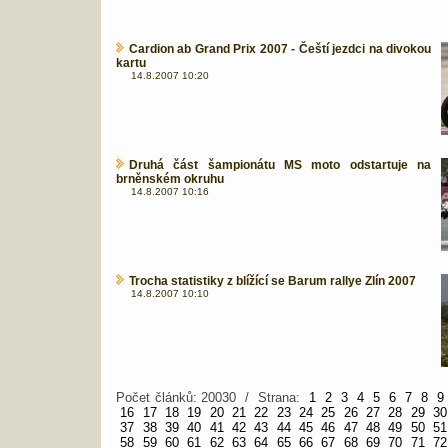
Cardion ab Grand Prix 2007 - Čeští jezdci na divokou
kartu
14.8.2007 10:20
Druhá část šampionátu MS moto odstartuje na
brněnském okruhu
14.8.2007 10:16
Trocha statistiky z blížící se Barum rallye Zlín 2007
14.8.2007 10:10
Počet článků: 20030 / Strana:
1
2
3
4
5
6
7
8
9
16
17
18
19
20
21
22
23
24
25
26
27
28
29
30
37
38
39
40
41
42
43
44
45
46
47
48
49
50
51
58
59
60
61
62
63
64
65
66
67
68
69
70
71
72