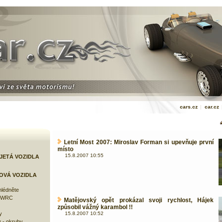
cars.cz
|
car.cz
Letní Most 2007: Miroslav Forman si upevňuje první
místo
15.8.2007 10:55
JETÁ VOZIDLA
OVÁ VOZIDLA
lédněte
e WRC
Matějovský opět prokázal svoji rychlost, Hájek
způsobil vážný karambol !!
y
15.8.2007 10:52
 - okruhy