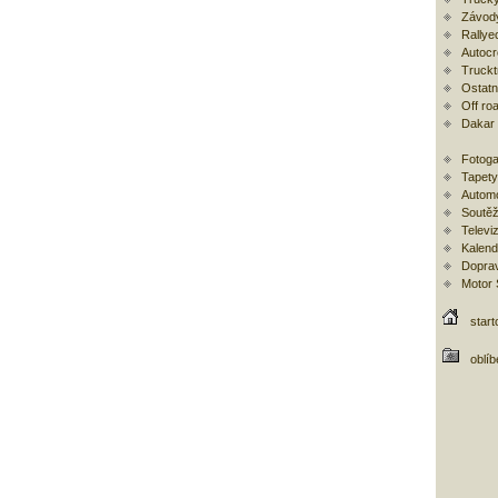
Závod
Rallye
Autoc
Trucktr
Ostatní
Off ro
Dakar
Fotoga
Tapety
Automo
Soutěž
Televi
Kalend
Doprav
Motor
start
oblí