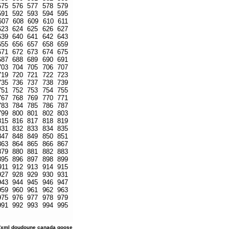
575
576
577
578
579
591
592
593
594
595
607
608
609
610
611
623
624
625
626
627
639
640
641
642
643
655
656
657
658
659
671
672
673
674
675
687
688
689
690
691
703
704
705
706
707
719
720
721
722
723
735
736
737
738
739
751
752
753
754
755
767
768
769
770
771
783
784
785
786
787
799
800
801
802
803
815
816
817
818
819
831
832
833
834
835
847
848
849
850
851
863
864
865
866
867
879
880
881
882
883
895
896
897
898
899
911
912
913
914
915
927
928
929
930
931
943
944
945
946
947
959
960
961
962
963
975
976
977
978
979
991
992
993
994
995
/xml
doudoune canada goose