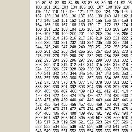
79
80
81
82
83
84
85
86
87
88
89
90
91
92
93
100
101
102
103
104
105
106
107
108
109
110
116
117
118
119
120
121
122
123
124
125
126
132
133
134
135
136
137
138
139
140
141
142
148
149
150
151
152
153
154
155
156
157
158
164
165
166
167
168
169
170
171
172
173
174
180
181
182
183
184
185
186
187
188
189
190
196
197
198
199
200
201
202
203
204
205
206
212
213
214
215
216
217
218
219
220
221
222
228
229
230
231
232
233
234
235
236
237
238
244
245
246
247
248
249
250
251
252
253
254
260
261
262
263
264
265
266
267
268
269
270
276
277
278
279
280
281
282
283
284
285
286
292
293
294
295
296
297
298
299
300
301
302
308
309
310
311
312
313
314
315
316
317
318
324
325
326
327
328
329
330
331
332
333
334
340
341
342
343
344
345
346
347
348
349
350
356
357
358
359
360
361
362
363
364
365
366
372
373
374
375
376
377
378
379
380
381
382
388
389
390
391
392
393
394
395
396
397
398
404
405
406
407
408
409
410
411
412
413
414
420
421
422
423
424
425
426
427
428
429
430
436
437
438
439
440
441
442
443
444
445
446
452
453
454
455
456
457
458
459
460
461
462
468
469
470
471
472
473
474
475
476
477
478
484
485
486
487
488
489
490
491
492
493
494
500
501
502
503
504
505
506
507
508
509
510
516
517
518
519
520
521
522
523
524
525
526
532
533
534
535
536
537
538
539
540
541
542
548
549
550
551
552
553
554
555
556
557
558