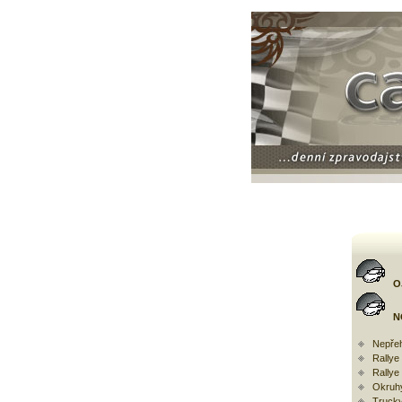
O
N
Nepřeh
Rally
Rallye
Okruh
Trucky