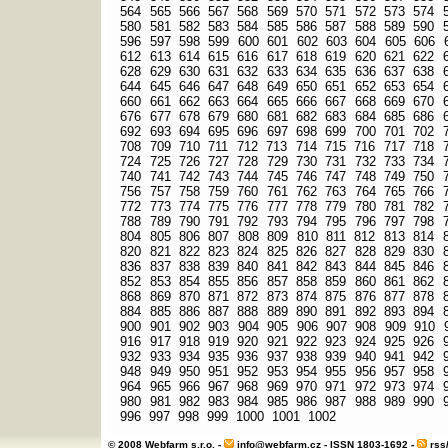
564
565
566
567
568
569
570
571
572
573
574
580
581
582
583
584
585
586
587
588
589
590
596
597
598
599
600
601
602
603
604
605
606
612
613
614
615
616
617
618
619
620
621
622
628
629
630
631
632
633
634
635
636
637
638
644
645
646
647
648
649
650
651
652
653
654
660
661
662
663
664
665
666
667
668
669
670
676
677
678
679
680
681
682
683
684
685
686
692
693
694
695
696
697
698
699
700
701
702
708
709
710
711
712
713
714
715
716
717
718
724
725
726
727
728
729
730
731
732
733
734
740
741
742
743
744
745
746
747
748
749
750
756
757
758
759
760
761
762
763
764
765
766
772
773
774
775
776
777
778
779
780
781
782
788
789
790
791
792
793
794
795
796
797
798
804
805
806
807
808
809
810
811
812
813
814
820
821
822
823
824
825
826
827
828
829
830
836
837
838
839
840
841
842
843
844
845
846
852
853
854
855
856
857
858
859
860
861
862
868
869
870
871
872
873
874
875
876
877
878
884
885
886
887
888
889
890
891
892
893
894
900
901
902
903
904
905
906
907
908
909
910
916
917
918
919
920
921
922
923
924
925
926
932
933
934
935
936
937
938
939
940
941
942
948
949
950
951
952
953
954
955
956
957
958
964
965
966
967
968
969
970
971
972
973
974
980
981
982
983
984
985
986
987
988
989
990
996
997
998
999
1000
1001
1002
© 2008 Webfarm s.r.o. -
info@webfarm.cz
- ISSN 1803-1692 -
rss