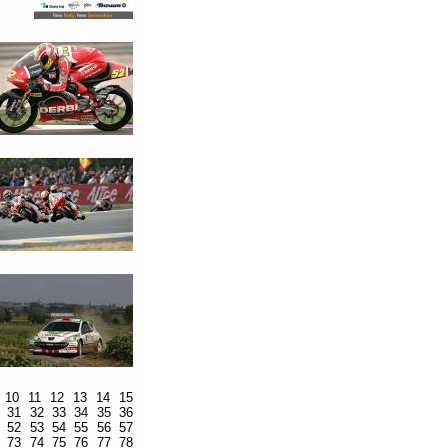
10
11
12
13
14
15
31
32
33
34
35
36
52
53
54
55
56
57
73
74
75
76
77
78