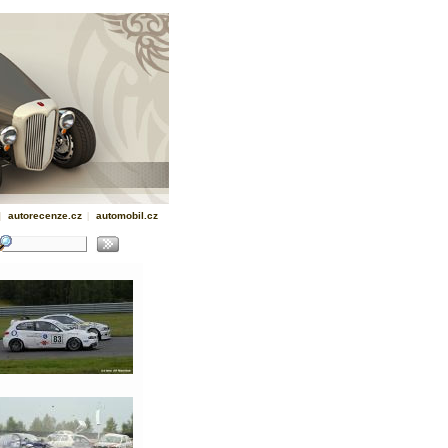
|
autorecenze.cz
|
automobil.cz