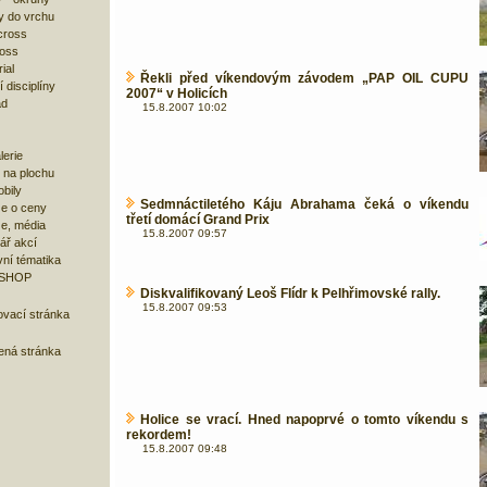
y do vrchu
cross
ross
ial
Řekli před víkendovým závodem „PAP OIL CUPU
 disciplíny
2007“ v Holicích
ad
15.8.2007 10:02
lerie
 na plochu
bily
Sedmnáctiletého Káju Abrahama čeká o víkendu
e o ceny
třetí domácí Grand Prix
ze, média
15.8.2007 09:57
ář akcí
ní tématika
 SHOP
Diskvalifikovaný Leoš Flídr k Pelhřimovské rally.
15.8.2007 09:53
ovací stránka
bená stránka
Holice se vrací. Hned napoprvé o tomto víkendu s
rekordem!
15.8.2007 09:48