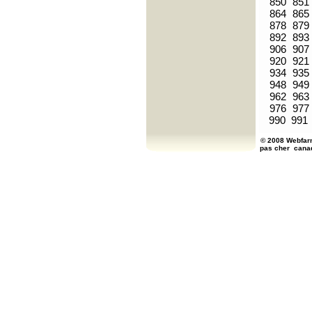
850
851
864
865
878
879
892
893
906
907
920
921
934
935
948
949
962
963
976
977
990
991
© 2008 Webfarm
pas cher
cana