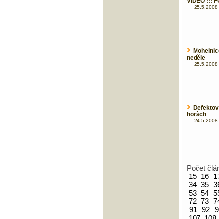
VIDEO !!! F
25.5.2008 
Mohelnic
neděle
25.5.2008 
Defektov
horách
24.5.2008 
Počet člá
15
16
1
34
35
3
53
54
5
72
73
7
91
92
9
107
108