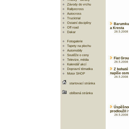
Závody do vrchu
Rallyecross
Autocross
Trucktrial
Ostatní disciplíny
Barumku 
Off road
a Kresta
26.5.2008 
Dakar
Fotogalerie
Tapety na plochu
Automobily
Soutěže o ceny
Fiat Gro
Televize, média
26.5.2008 
Kalendář akcí
Dopravní tématika
Z bohaté 
napíše osma
Motor SHOP
26.5.2008 
startovací stránka
oblíbená stránka
Úspěšnou
prodloužil 
26.5.2008 