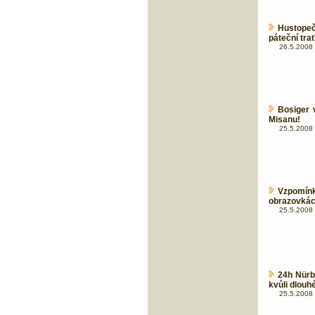
Hustopeč
páteční tra
26.5.2008 
Bosiger 
Misanu!
25.5.2008 
Vzpomínk
obrazovká
25.5.2008 
24h Nürb
kvůli dlouh
25.5.2008 