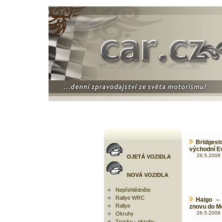
Bridges
východní E
26.5.2008 
OJETÁ VOZIDLA
NOVÁ VOZIDLA
Nepřehlédněte
Rallye WRC
Haigo – 
Rallye
znovu do M
26.5.2008 
Okruhy
Trucky - okruhy