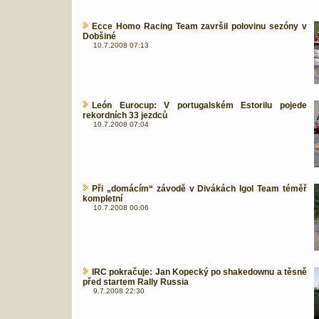
Ecce Homo Racing Team završil polovinu sezóny v
Dobšiné
10.7.2008 07:13
León Eurocup: V portugalském Estorilu pojede
rekordních 33 jezdců
10.7.2008 07:04
Při „domácím“ závodě v Divákách Igol Team téměř
kompletní
10.7.2008 00:06
IRC pokračuje: Jan Kopecký po shakedownu a těsně
před startem Rally Russia
9.7.2008 22:30