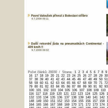
Pavel Valoušek přivezl z Boleslavi stříbro
9.7.2008 09:11
Další rekordní jízda na pneumatikách Continental -
409 km/h !!
9.7.2008 09:02
Počet článků: 20030 / Strana:
1
2
3
4
5
6
7
8
9
16
17
18
19
20
21
22
23
24
25
26
27
28
29
30
37
38
39
40
41
42
43
44
45
46
47
48
49
50
51
58
59
60
61
62
63
64
65
66
67
68
69
70
71
72
79
80
81
82
83
84
85
86
87
88
89
90
91
92
93
100
101
102
103
104
105
106
107
108
109
110
116
117
118
119
120
121
122
123
124
125
126
132
133
134
135
136
137
138
139
140
141
142
148
149
150
151
152
153
154
155
156
157
158
164
165
166
167
168
169
170
171
172
173
174