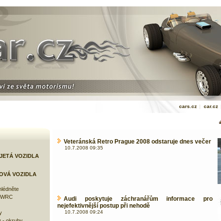
cars.cz
|
car.cz
Veteránská Retro Prague 2008 odstaruje dnes večer
10.7.2008 09:35
JETÁ VOZIDLA
OVÁ VOZIDLA
lédněte
e WRC
Audi poskytuje záchranářům informace pro
nejefektivnější postup při nehodě
10.7.2008 09:24
y
 - okruhy