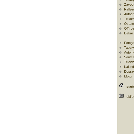
Závod
Rallye
Autoc
Trucktr
Ostatní
Off ro
Dakar
Fotoga
Tapety
Automo
Soutěž
Televi
Kalend
Doprav
Motor
start
oblí