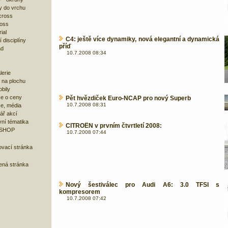
y do vrchu
cross
ross
ial
C4: ještě více dynamiky, nová elegantní a dynamická
 disciplíny
příď
ad
10.7.2008 08:34
lerie
 na plochu
bily
e o ceny
Pět hvězdiček Euro-NCAP pro nový Superb
10.7.2008 08:31
ze, média
ář akcí
ní tématika
CITROËN v prvním čtvrtletí 2008:
 SHOP
10.7.2008 07:44
ovací stránka
bená stránka
Nový šestiválec pro Audi A6: 3.0 TFSI s
kompresorem
10.7.2008 07:42