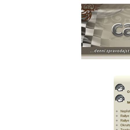
O
N
Nepřeh
Rally
Rallye
Okruh
Trucky