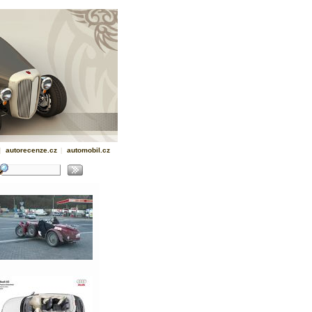
|
autorecenze.cz
|
automobil.cz