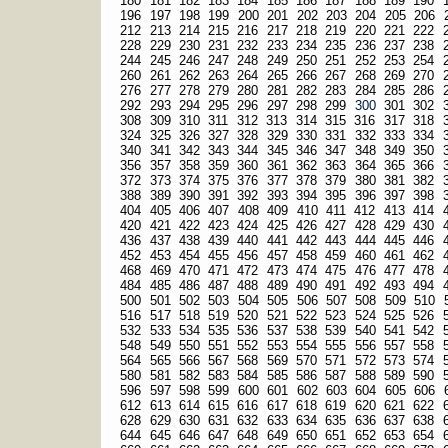
180
181
182
183
184
185
186
187
188
189
190
196
197
198
199
200
201
202
203
204
205
206
212
213
214
215
216
217
218
219
220
221
222
228
229
230
231
232
233
234
235
236
237
238
244
245
246
247
248
249
250
251
252
253
254
260
261
262
263
264
265
266
267
268
269
270
276
277
278
279
280
281
282
283
284
285
286
292
293
294
295
296
297
298
299
300
301
302
308
309
310
311
312
313
314
315
316
317
318
324
325
326
327
328
329
330
331
332
333
334
340
341
342
343
344
345
346
347
348
349
350
356
357
358
359
360
361
362
363
364
365
366
372
373
374
375
376
377
378
379
380
381
382
388
389
390
391
392
393
394
395
396
397
398
404
405
406
407
408
409
410
411
412
413
414
420
421
422
423
424
425
426
427
428
429
430
436
437
438
439
440
441
442
443
444
445
446
452
453
454
455
456
457
458
459
460
461
462
468
469
470
471
472
473
474
475
476
477
478
484
485
486
487
488
489
490
491
492
493
494
500
501
502
503
504
505
506
507
508
509
510
516
517
518
519
520
521
522
523
524
525
526
532
533
534
535
536
537
538
539
540
541
542
548
549
550
551
552
553
554
555
556
557
558
564
565
566
567
568
569
570
571
572
573
574
580
581
582
583
584
585
586
587
588
589
590
596
597
598
599
600
601
602
603
604
605
606
612
613
614
615
616
617
618
619
620
621
622
628
629
630
631
632
633
634
635
636
637
638
644
645
646
647
648
649
650
651
652
653
654