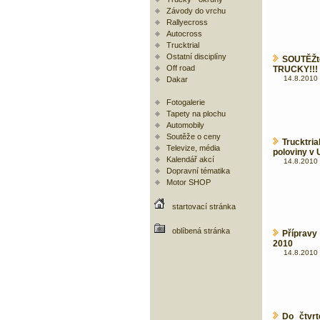
Závody do vrchu
Rallyecross
Autocross
Trucktrial
Ostatní disciplíny
SOUTĚŽt
Off road
TRUCKY!!!
14.8.2010 
Dakar
Fotogalerie
Tapety na plochu
Automobily
Soutěže o ceny
Trucktri
Televize, média
poloviny v 
Kalendář akcí
14.8.2010 
Dopravní tématika
Motor SHOP
startovací stránka
oblíbená stránka
Přípravy
2010
14.8.2010 
Do čtvrt