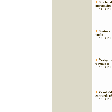
Smolensk
individuáln
14.8.2010 
Světová s
finiše
13.8.2010 
Český tr
v Praze !!
12.8.2010 
Pavel Va
zahraničí ji
12.8.2010 