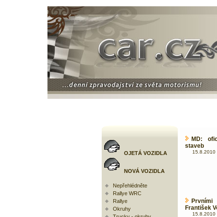
MD: ofi
staveb
15.8.2010 
OJETÁ VOZIDLA
NOVÁ VOZIDLA
Nepřehlédněte
Rallye WRC
Prvními
Rallye
František V
Okruhy
15.8.2010 
Trucky - okruhy