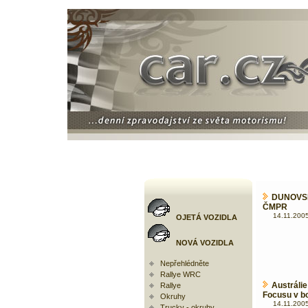
DUNOVS
ČMPR
14.11.2005
OJETÁ VOZIDLA
NOVÁ VOZIDLA
Nepřehlédněte
Rallye WRC
Austráli
Rallye
Focusu v b
Okruhy
14.11.2005
Trucky - okruhy