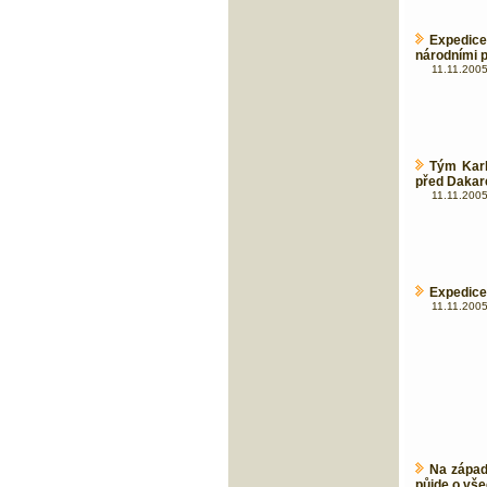
Expedice
národními 
11.11.2005
Tým Karl
před Daka
11.11.2005
Expedice 
11.11.2005
Na západ
půjde o vš