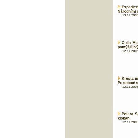
Expedic
Národními p
13.11.2005
Colin Mc
pomýšlí i vý
12.11.2005
Kresta m
Po sobotě 
12.11.2005
Petera S
klokan
12.11.2005