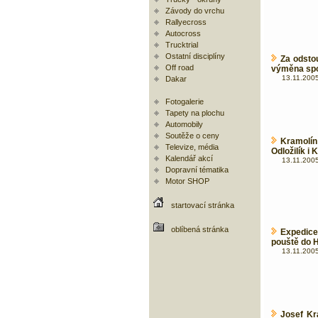
Závody do vrchu
Rallyecross
Autocross
Trucktrial
Ostatní disciplíny
Za odsto
Off road
výměna spoj
13.11.2005
Dakar
Fotogalerie
Tapety na plochu
Automobily
Soutěže o ceny
Kramolín 
Televize, média
Odložilík i
Kalendář akcí
13.11.2005
Dopravní tématika
Motor SHOP
startovací stránka
oblíbená stránka
Expedice
pouště do H
13.11.2005
Josef Kr