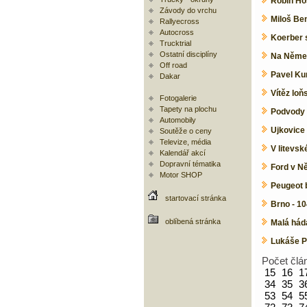
Robin Ho
Závody do vrchu
Miloš Ben
Rallyecross
Autocross
Koerber s
Trucktrial
Ostatní disciplíny
Na Němec
Off road
Pavel Ku
Dakar
Vítěz loň
Fotogalerie
Tapety na plochu
Podvody 
Automobily
Ujkovice 
Soutěže o ceny
Televize, média
V litevsk
Kalendář akcí
Dopravní tématika
Ford v N
Motor SHOP
Peugeot 
startovací stránka
Brno - 1
oblíbená stránka
Malá háda
Lukáše P
Počet člá
15
16
1
34
35
3
53
54
5