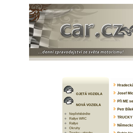
Hradecká 
Josef Mic
OJETÁ VOZIDLA
Při ME se
NOVÁ VOZIDLA
Petr Bíle
Nepřehlédněte
TRUCKY v
Rallye WRC
Rallye
Německo 
Okruhy
Trucky - okruhy