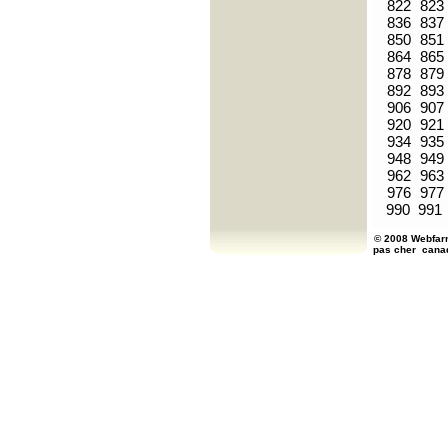
822
823
836
837
850
851
864
865
878
879
892
893
906
907
920
921
934
935
948
949
962
963
976
977
990
991
© 2008 Webfarm
pas cher
cana