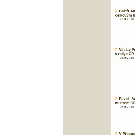
Bratři M
celkovým b
27.9.2010 
Václav Pe
v rallye ČR
26.9.2010 
Pavel V
mistrem Č
26.9.2010 
V Příbra