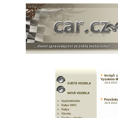
Vrchaři 
Vysokém M
29.9.2010 
OJETÁ VOZIDLA
NOVÁ VOZIDLA
Pozvánka
Nepřehlédněte
29.9.2010 
Rallye WRC
Rallye
Okruhy
Trucky - okruhy