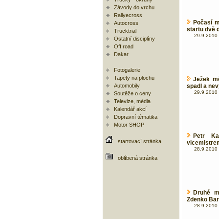
Závody do vrchu
Rallyecross
Počasí m
Autocross
startu dvě 
Trucktrial
29.9.2010 
Ostatní disciplíny
Off road
Dakar
Fotogalerie
Tapety na plochu
Ježek mě
Automobily
spadl a nev
29.9.2010 
Soutěže o ceny
Televize, média
Kalendář akcí
Dopravní tématika
Motor SHOP
Petr K
startovací stránka
vicemistre
28.9.2010 
oblíbená stránka
Druhé mí
Zdenko Bar
28.9.2010 