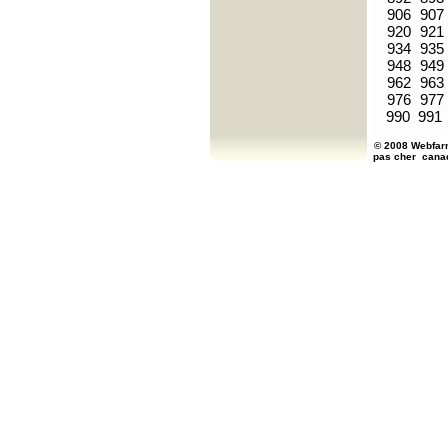
906
907
920
921
934
935
948
949
962
963
976
977
990
991
© 2008 Webfarm
pas cher
cana