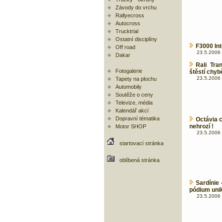
Závody do vrchu
Rallyecross
Autocross
Trucktrial
Ostatní disciplíny
F3000 Int
Off road
23.5.2006 
Dakar
Rali Tra
Fotogalerie
štěstí chyb
23.5.2006 
Tapety na plochu
Automobily
Soutěže o ceny
Televize, média
Kalendář akcí
Dopravní tématika
Octávia 
nehrozí !
Motor SHOP
23.5.2006 
startovací stránka
oblíbená stránka
Sardínie
pódium uni
23.5.2006 