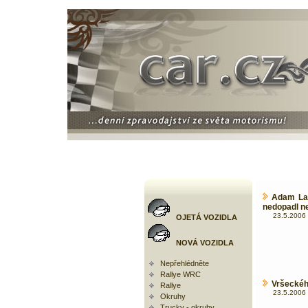
Adam La
nedopadl n
23.5.2006 
OJETÁ VOZIDLA
NOVÁ VOZIDLA
Nepřehlédněte
Rallye WRC
Vršeckého
Rallye
23.5.2006 
Okruhy
Trucky - okruhy