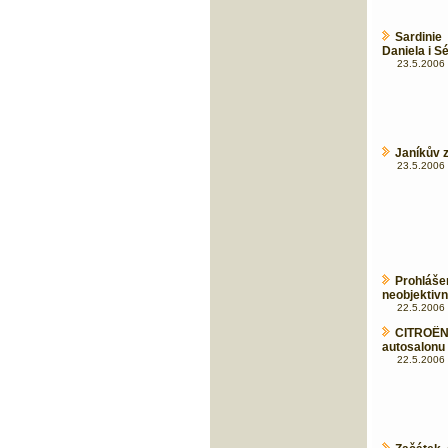
Sardini
Daniela i S
23.5.2006 
Janíkův z
23.5.2006 
Prohláše
neobjektivn
22.5.2006 
CITROË
autosalonu
22.5.2006 