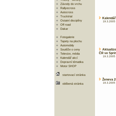
Závody do vrchu
Rallyecross
Autocross
Trucktrial
Kalendá
Ostatní disciplíny
19.3.2005 
Off road
Dakar
Fotogalerie
Tapety na plochu
Automobily
Aktualiz
Soutěže o ceny
ČR ve Sprin
Televize, média
19.3.2005 
Kalendář akcí
Dopravní tématika
Motor SHOP
startovací stránka
Ženeva 20
19.3.2005 
oblíbená stránka