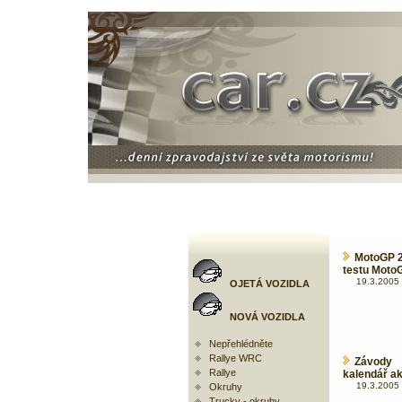
MotoGP 20
testu Moto
19.3.2005 
OJETÁ VOZIDLA
NOVÁ VOZIDLA
Nepřehlédněte
Rallye WRC
Závody 
Rallye
kalendář ak
19.3.2005 
Okruhy
Trucky - okruhy