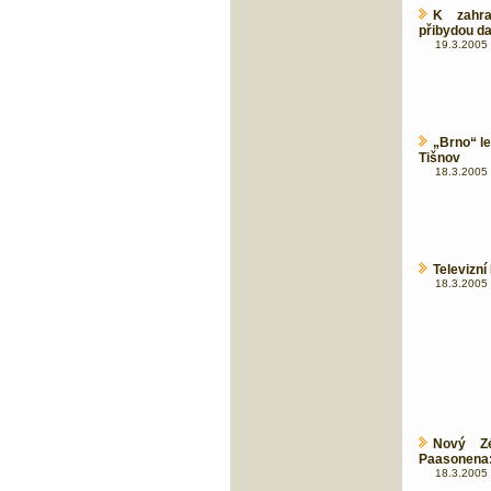
K zahra
přibydou da
19.3.2005 
„Brno“ le
Tišnov
18.3.2005 
Televizní
18.3.2005 
Nový Zé
Paasonena
18.3.2005 