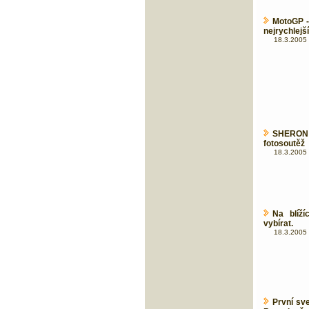
MotoGP -
nejrychlejší
18.3.2005 
SHERON V
fotosoutěž
18.3.2005 
Na blíží
vybírat.
18.3.2005 
První sv