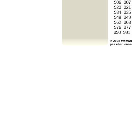
906
907
920
921
934
935
948
949
962
963
976
977
990
991
© 2008 Webfarm
pas cher
cana