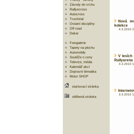
Závody do vrchu
Rallyecross
Autocross
Trucktrial
Nová mož
Ostatní disciplíny
kolekce
Off road
4.3.2010 2
Dakar
Fotogalerie
Tapety na plochu
Automobily
V lesích
Soutěže o ceny
Rallyarena
Televize, média
3.3.2010 1
Kalendář akcí
Dopravní tématika
Motor SHOP
startovací stránka
Internet
3.3.2010 1
oblíbená stránka