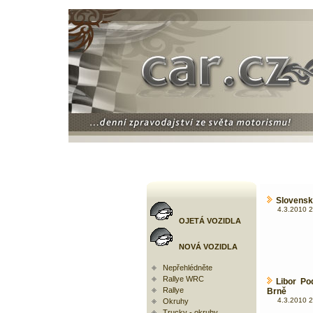
Slovenský
4.3.2010 2
OJETÁ VOZIDLA
NOVÁ VOZIDLA
Nepřehlédněte
Rallye WRC
Libor Po
Rallye
Brně
4.3.2010 2
Okruhy
Trucky - okruhy