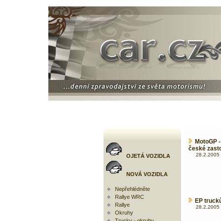
MotoGP -
české zast
28.2.2005 
OJETÁ VOZIDLA
NOVÁ VOZIDLA
Nepřehlédněte
Rallye WRC
EP truck
Rallye
28.2.2005 
Okruhy
Trucky - okruhy