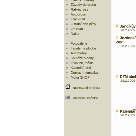
Závody do vrchu
Rallyecross
Autocross
Trucktrial
Ostatní disciplíny
Jandíkův
Off road
28.2.2005 
Dakar
Jezdecké
2005
Fotogalerie
28.2.2005 
Tapety na plochu
Automobily
Soutěže o ceny
Televize, média
Kalendář akcí
Dopravní tématika
DTM oboh
Motor SHOP
28.2.2005 
startovací stránka
oblíbená stránka
Kalendář
28.2.2005 