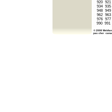
920
921
934
935
948
949
962
963
976
977
990
991
© 2008 Webfarm
pas cher
cana