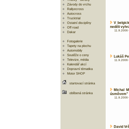
Závody do vrchu
Rallyecross
Autocross
Trucktrial
V belgic
Ostatní disciplíny
neděli vyhr
Off road
11.9.2006 
Dakar
Fotogalerie
Tapety na plochu
Automobily
Soutěže o ceny
Lukáš Pe
Televize, média
11.9.2006 
Kalendář akcí
Dopravní tématika
Motor SHOP
startovací stránka
Michal M
oblíbená stránka
úsměvem"
11.9.2006 
David Vr