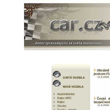
Oficiál
jezdcem F1
11.9.2006 
OJETÁ VOZIDLA
NOVÁ VOZIDLA
Nepřehlédněte
Rallye WRC
České d
Rallye
bezpečnost
11.9.2006 
Okruhy
Trucky - okruhy