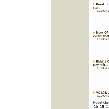
Pešek v 
start
9.9.2006 1
Moto GP 
vyrazil dech 
9.9.2006 1
BMW 1 Ch
plný rošt ...
9.9.2006 1
VC Itálie
9.9.2006 1
Počet člá
15
16
1