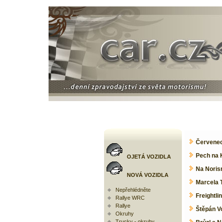
Červenec
Pech na 
OJETÁ VOZIDLA
Na Norisr
NOVÁ VOZIDLA
Marcela 
Nepřehlédněte
Freightli
Rallye WRC
Rallye
Štěpán V
Okruhy
Trucky - okruhy