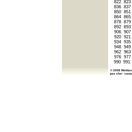
822
823
836
837
850
851
864
865
878
879
892
893
906
907
920
921
934
935
948
949
962
963
976
977
990
991
© 2008 Webfarm
pas cher
cana