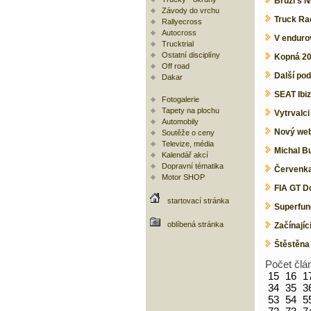
Brůzl s 
Závody do vrchu
Truck Ra
Rallyecross
Autocross
V enduro
Trucktrial
Ostatní disciplíny
Kopná 20
Off road
Další po
Dakar
SEAT Ibiz
Fotogalerie
Tapety na plochu
Vytrvalc
Automobily
Nový web 
Soutěže o ceny
Televize, média
Michal B
Kalendář akcí
Dopravní tématika
Červenka
Motor SHOP
FIA GT D
startovací stránka
Superfund
oblíbená stránka
Začínajíc
Štěstěna 
Počet člá
15
16
1
34
35
3
53
54
5