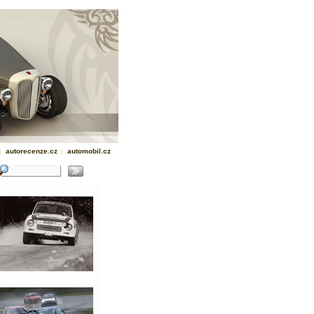
|
autorecenze.cz
|
automobil.cz