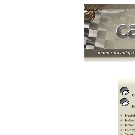
O
N
Nepřeh
Rally
Rallye
Okruh
Trucky