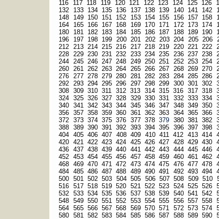
116
117
118
119
120
121
122
123
124
125
126
132
133
134
135
136
137
138
139
140
141
142
148
149
150
151
152
153
154
155
156
157
158
164
165
166
167
168
169
170
171
172
173
174
180
181
182
183
184
185
186
187
188
189
190
196
197
198
199
200
201
202
203
204
205
206
212
213
214
215
216
217
218
219
220
221
222
228
229
230
231
232
233
234
235
236
237
238
244
245
246
247
248
249
250
251
252
253
254
260
261
262
263
264
265
266
267
268
269
270
276
277
278
279
280
281
282
283
284
285
286
292
293
294
295
296
297
298
299
300
301
302
308
309
310
311
312
313
314
315
316
317
318
324
325
326
327
328
329
330
331
332
333
334
340
341
342
343
344
345
346
347
348
349
350
356
357
358
359
360
361
362
363
364
365
366
372
373
374
375
376
377
378
379
380
381
382
388
389
390
391
392
393
394
395
396
397
398
404
405
406
407
408
409
410
411
412
413
414
420
421
422
423
424
425
426
427
428
429
430
436
437
438
439
440
441
442
443
444
445
446
452
453
454
455
456
457
458
459
460
461
462
468
469
470
471
472
473
474
475
476
477
478
484
485
486
487
488
489
490
491
492
493
494
500
501
502
503
504
505
506
507
508
509
510
516
517
518
519
520
521
522
523
524
525
526
532
533
534
535
536
537
538
539
540
541
542
548
549
550
551
552
553
554
555
556
557
558
564
565
566
567
568
569
570
571
572
573
574
580
581
582
583
584
585
586
587
588
589
590