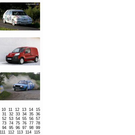
10
11
12
13
14
15
31
32
33
34
35
36
52
53
54
55
56
57
73
74
75
76
77
78
94
95
96
97
98
99
111
112
113
114
115