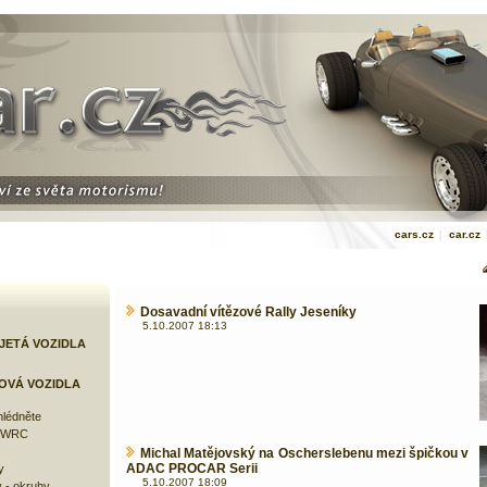
cars.cz
|
car.cz
Dosavadní vítězové Rally Jeseníky
5.10.2007 18:13
JETÁ VOZIDLA
OVÁ VOZIDLA
lédněte
e WRC
Michal Matějovský na Oscherslebenu mezi špičkou v
ADAC PROCAR Serii
y
5.10.2007 18:09
 - okruhy