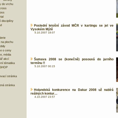
y do vrchu
cross
ross
ial
 disciplíny
ad
Poslední letošní závod MČR v kartingu se jel ve
Vysokém Mýtě
5.10.2007 18:07
lerie
 na plochu
bily
e o ceny
ze, média
ář akcí
Šumava 2008 se (konečně) posouvá do jarního
termínu !!
ní tématika
5.10.2007 00:15
 SHOP
ovací stránka
bená stránka
Holandská konkurence na Dakar 2008 už nabírá
reálných kontur…
4.10.2007 23:57