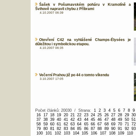
Šašek v Pošumavském poháru v Kramolíně a
Švihově napravil chybu z Příbrami
4.10.2007 06:39
Otevření C42 na vyhlášené Champs-Élysées je
důležitou i symbolickou etapou.
4.10.2007 06:35
Večerní Prahou již po 44 o tomto víkendu
3.10.2007 17:05
Počet článků: 20030 / Strana:
1
2
3
4
5
6
7
8
9
16
17
18
19
20
21
22
23
24
25
26
27
28
29
30
37
38
39
40
41
42
43
44
45
46
47
48
49
50
51
58
59
60
61
62
63
64
65
66
67
68
69
70
71
72
79
80
81
82
83
84
85
86
87
88
89
90
91
92
93
100
101
102
103
104
105
106
107
108
109
110