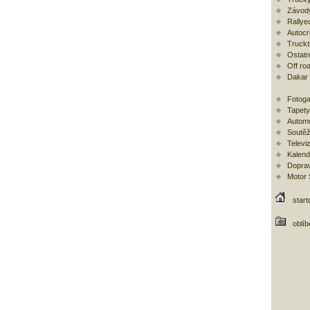
Závod
Rallye
Autoc
Trucktr
Ostatní
Off ro
Dakar
Fotoga
Tapety
Automo
Soutěž
Televi
Kalend
Doprav
Motor
start
oblí