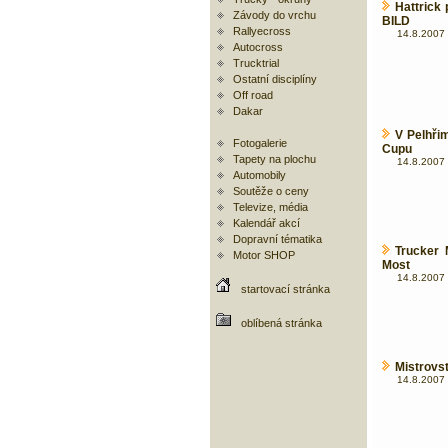
Hattrick
Závody do vrchu
BILD
Rallyecross
14.8.2007 
Autocross
Trucktrial
Ostatní disciplíny
Off road
Dakar
V Pelhři
Fotogalerie
Cupu
Tapety na plochu
14.8.2007 
Automobily
Soutěže o ceny
Televize, média
Kalendář akcí
Dopravní tématika
Trucker 
Motor SHOP
Most
14.8.2007 
startovací stránka
oblíbená stránka
Mistrovs
14.8.2007 