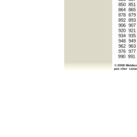
850
851
864
865
878
879
892
893
906
907
920
921
934
935
948
949
962
963
976
977
990
991
© 2008 Webfarm
pas cher
cana