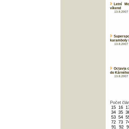
Letní M
víkend
13.8.2007 
Superspo
karamboly i
13.8.2007 
Octavia c
do Kárného 
13.8.2007 
Počet člá
15
16
1
34
35
3
53
54
5
72
73
7
91
92
9