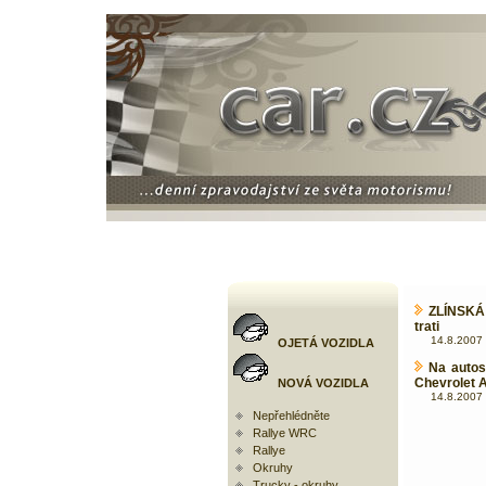
ZLÍNSKÁ 
trati
14.8.2007 
OJETÁ VOZIDLA
Na autos
Chevrolet 
NOVÁ VOZIDLA
14.8.2007 
Nepřehlédněte
Rallye WRC
Rallye
Okruhy
Trucky - okruhy