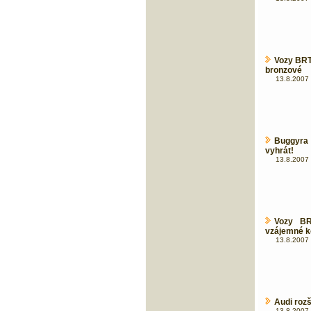
Vozy BRT
bronzové
13.8.2007 
Buggyra
vyhrát!
13.8.2007 
Vozy BR
vzájemné ko
13.8.2007 
Audi roz
13.8.2007 