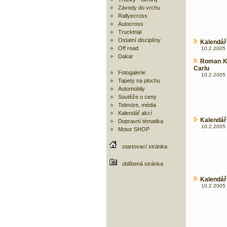
Závody do vrchu
Rallyecross
Autocross
Trucktrial
Ostatní disciplíny
Kalendář
Off road
10.2.2005 
Dakar
Roman Kr
Carlu
Fotogalerie
10.2.2005 
Tapety na plochu
Automobily
Soutěže o ceny
Televize, média
Kalendář akcí
Kalendář
Dopravní tématika
10.2.2005 
Motor SHOP
startovací stránka
oblíbená stránka
Kalendář
10.2.2005 