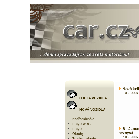
Nová knih
10.2.2005 
OJETÁ VOZIDLA
NOVÁ VOZIDLA
Nepřehlédněte
Rallye WRC
S Jane
Rallye
nezbývá
Okruhy
10.2.2005 
Trucky - okruhy