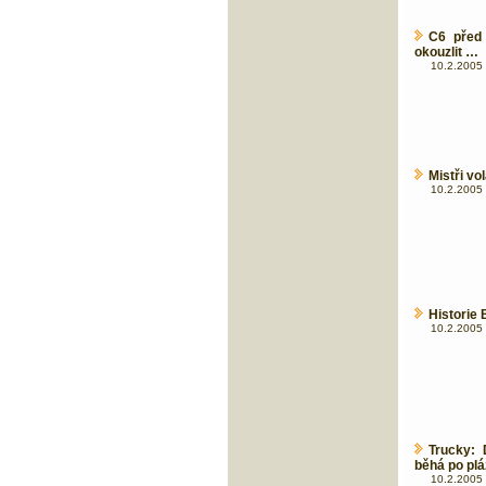
C6 před 
okouzlit …
10.2.2005 
Mistři vo
10.2.2005 
Historie 
10.2.2005 
Trucky: 
běhá po plá
10.2.2005 