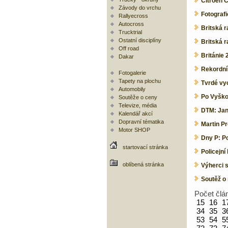
Citroën 
Závody do vrchu
Fotograf
Rallyecross
Autocross
Britská r
Trucktrial
Ostatní disciplíny
Britská r
Off road
Británie 
Dakar
Rekordní
Fotogalerie
Tapety na plochu
Tvrdé vyc
Automobily
Po Vyškov
Soutěže o ceny
Televize, média
DTM: Jan
Kalendář akcí
Dopravní tématika
Martin Pr
Motor SHOP
Dny P: Po
startovací stránka
Policejn
oblíbená stránka
Výherci 
Soutěž o 
Počet člá
15
16
1
34
35
3
53
54
5