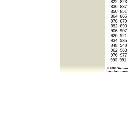
822
823
836
837
850
851
864
865
878
879
892
893
906
907
920
921
934
935
948
949
962
963
976
977
990
991
© 2008 Webfarm
pas cher
cana