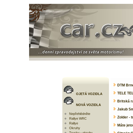
DTM Brno
TELE TEL
OJETÁ VOZIDLA
Britská 
NOVÁ VOZIDLA
Jakub Smr
Nepřehlédněte
Zolder - 
Rallye WRC
Rallye
Máte jet
Okruhy
Trucky - okruhy