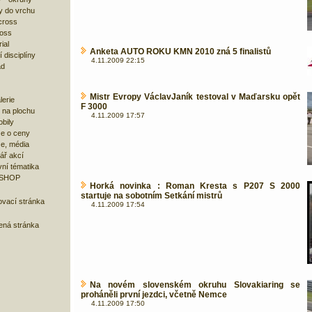
y do vrchu
cross
ross
ial
Anketa AUTO ROKU KMN 2010 zná 5 finalistů
 disciplíny
4.11.2009 22:15
ad
Mistr Evropy VáclavJaník testoval v Maďarsku opět
lerie
F 3000
 na plochu
4.11.2009 17:57
bily
e o ceny
ze, média
ář akcí
ní tématika
 SHOP
Horká novinka : Roman Kresta s P207 S 2000
startuje na sobotním Setkání mistrů
ovací stránka
4.11.2009 17:54
bená stránka
Na novém slovenském okruhu Slovakiaring se
proháněli první jezdci, včetně Nemce
4.11.2009 17:50