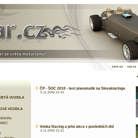
cars.cz
|
car.cz
ČP - ŠOC 2010 - test pneumatik na Slovakiaringu
5.11.2009 22:43
JETÁ VOZIDLA
OVÁ VOZIDLA
lédněte
e WRC
Vonka Racing a jeho akce z posledních dní
4.11.2009 22:31
y
 - okruhy