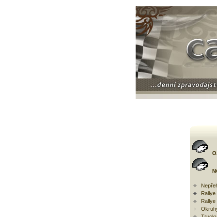
O
N
Nepřeh
Rally
Rallye
Okruh
Trucky