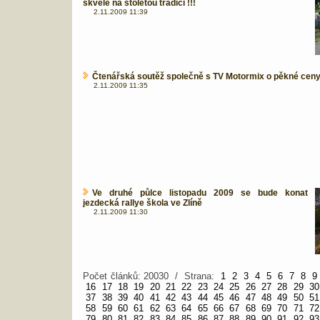
skvěle na stoletou tradici !!!
2.11.2009 11:39
Čtenářská soutěž společně s TV Motormix o pěkné cen
2.11.2009 11:35
Ve druhé půlce listopadu 2009 se bude konat
jezdecká rallye škola ve Zlíně
2.11.2009 11:30
Počet článků: 20030 / Strana:
1
2
3
4
5
6
7
8
9
16
17
18
19
20
21
22
23
24
25
26
27
28
29
30
37
38
39
40
41
42
43
44
45
46
47
48
49
50
51
58
59
60
61
62
63
64
65
66
67
68
69
70
71
72
79
80
81
82
83
84
85
86
87
88
89
90
91
92
93