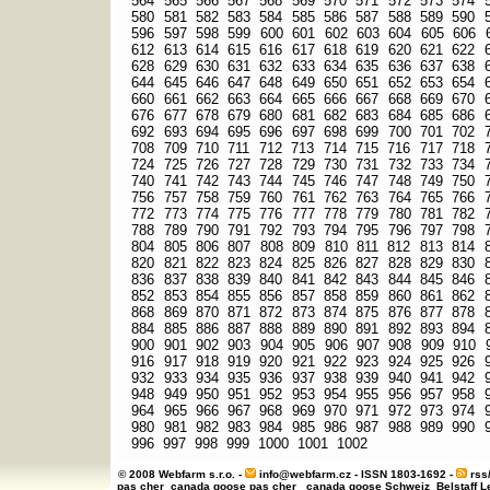
564
565
566
567
568
569
570
571
572
573
574
580
581
582
583
584
585
586
587
588
589
590
596
597
598
599
600
601
602
603
604
605
606
612
613
614
615
616
617
618
619
620
621
622
628
629
630
631
632
633
634
635
636
637
638
644
645
646
647
648
649
650
651
652
653
654
660
661
662
663
664
665
666
667
668
669
670
676
677
678
679
680
681
682
683
684
685
686
692
693
694
695
696
697
698
699
700
701
702
708
709
710
711
712
713
714
715
716
717
718
724
725
726
727
728
729
730
731
732
733
734
740
741
742
743
744
745
746
747
748
749
750
756
757
758
759
760
761
762
763
764
765
766
772
773
774
775
776
777
778
779
780
781
782
788
789
790
791
792
793
794
795
796
797
798
804
805
806
807
808
809
810
811
812
813
814
820
821
822
823
824
825
826
827
828
829
830
836
837
838
839
840
841
842
843
844
845
846
852
853
854
855
856
857
858
859
860
861
862
868
869
870
871
872
873
874
875
876
877
878
884
885
886
887
888
889
890
891
892
893
894
900
901
902
903
904
905
906
907
908
909
910
916
917
918
919
920
921
922
923
924
925
926
932
933
934
935
936
937
938
939
940
941
942
948
949
950
951
952
953
954
955
956
957
958
964
965
966
967
968
969
970
971
972
973
974
980
981
982
983
984
985
986
987
988
989
990
996
997
998
999
1000
1001
1002
© 2008 Webfarm s.r.o. -
info@webfarm.cz
- ISSN 1803-1692 -
rss
pas cher
canada goose pas cher
canada goose Schweiz
Belstaff 