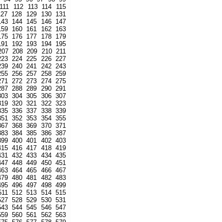
111
112
113
114
115
127
128
129
130
131
143
144
145
146
147
159
160
161
162
163
175
176
177
178
179
191
192
193
194
195
207
208
209
210
211
223
224
225
226
227
239
240
241
242
243
255
256
257
258
259
271
272
273
274
275
287
288
289
290
291
303
304
305
306
307
319
320
321
322
323
335
336
337
338
339
351
352
353
354
355
367
368
369
370
371
383
384
385
386
387
399
400
401
402
403
415
416
417
418
419
431
432
433
434
435
447
448
449
450
451
463
464
465
466
467
479
480
481
482
483
495
496
497
498
499
511
512
513
514
515
527
528
529
530
531
543
544
545
546
547
559
560
561
562
563