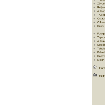
Závod
Rallye
Autoc
Trucktr
Ostatní
Off ro
Dakar
Fotoga
Tapety
Automo
Soutěž
Televi
Kalend
Doprav
Motor
start
oblí