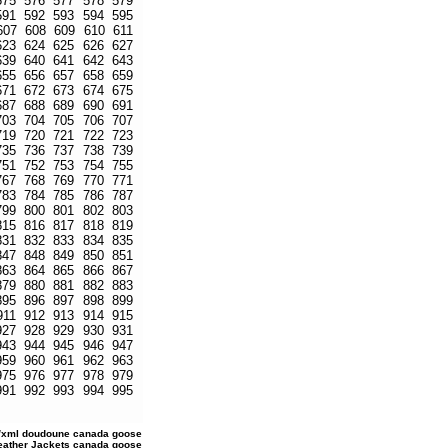
575
576
577
578
579
591
592
593
594
595
607
608
609
610
611
623
624
625
626
627
639
640
641
642
643
655
656
657
658
659
671
672
673
674
675
687
688
689
690
691
703
704
705
706
707
719
720
721
722
723
735
736
737
738
739
751
752
753
754
755
767
768
769
770
771
783
784
785
786
787
799
800
801
802
803
815
816
817
818
819
831
832
833
834
835
847
848
849
850
851
863
864
865
866
867
879
880
881
882
883
895
896
897
898
899
911
912
913
914
915
927
928
929
930
931
943
944
945
946
947
959
960
961
962
963
975
976
977
978
979
991
992
993
994
995
/xml
doudoune canada goose
Leather Jackets
canada goose