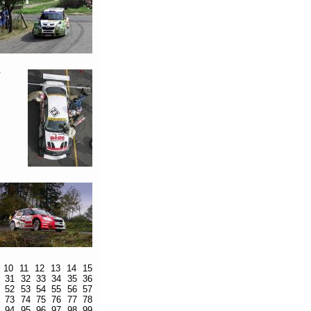
y
10
11
12
13
14
15
31
32
33
34
35
36
52
53
54
55
56
57
73
74
75
76
77
78
94
95
96
97
98
99