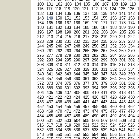
100
101
102
103
104
105
106
107
108
109
110
116
117
118
119
120
121
122
123
124
125
126
132
133
134
135
136
137
138
139
140
141
142
148
149
150
151
152
153
154
155
156
157
158
164
165
166
167
168
169
170
171
172
173
174
180
181
182
183
184
185
186
187
188
189
190
196
197
198
199
200
201
202
203
204
205
206
212
213
214
215
216
217
218
219
220
221
222
228
229
230
231
232
233
234
235
236
237
238
244
245
246
247
248
249
250
251
252
253
254
260
261
262
263
264
265
266
267
268
269
270
276
277
278
279
280
281
282
283
284
285
286
292
293
294
295
296
297
298
299
300
301
302
308
309
310
311
312
313
314
315
316
317
318
324
325
326
327
328
329
330
331
332
333
334
340
341
342
343
344
345
346
347
348
349
350
356
357
358
359
360
361
362
363
364
365
366
372
373
374
375
376
377
378
379
380
381
382
388
389
390
391
392
393
394
395
396
397
398
404
405
406
407
408
409
410
411
412
413
414
420
421
422
423
424
425
426
427
428
429
430
436
437
438
439
440
441
442
443
444
445
446
452
453
454
455
456
457
458
459
460
461
462
468
469
470
471
472
473
474
475
476
477
478
484
485
486
487
488
489
490
491
492
493
494
500
501
502
503
504
505
506
507
508
509
510
516
517
518
519
520
521
522
523
524
525
526
532
533
534
535
536
537
538
539
540
541
542
548
549
550
551
552
553
554
555
556
557
558