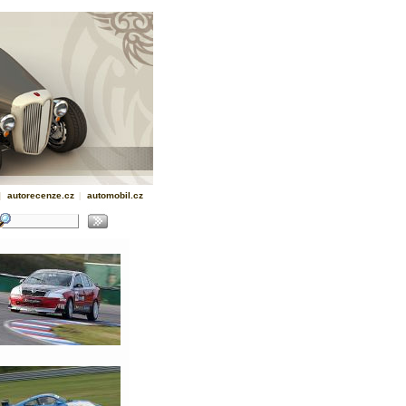
|
autorecenze.cz
|
automobil.cz