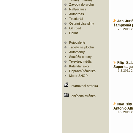
Závody do vrchu
Rallyecross
Autocross
Trucktrial
Jan Juri
Ostatní disciplíny
šampionát p
Off road
7.2.2011 2
Dakar
Fotogalerie
Tapety na plochu
Automobily
Soutěže o ceny
Televize, média
Filip Sa
Kalendář akcí
Superleague
6.2.2011 2
Dopravní tématika
Motor SHOP
startovací stránka
oblíbená stránka
Nad síly
Antonio Alb
6.2.2011 2