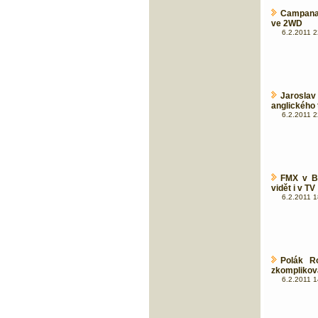
Campana 
ve 2WD
6.2.2011 2
Jarosla
anglického t
6.2.2011 2
FMX v Br
vidět i v TV
6.2.2011 1
Polák R
zkomplikov
6.2.2011 1