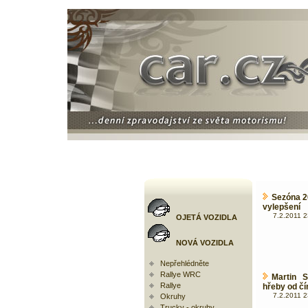
Sezóna 2
vylepšení
7.2.2011 2
OJETÁ VOZIDLA
NOVÁ VOZIDLA
Nepřehlédněte
Rallye WRC
Martin 
Rallye
hřeby od čí
7.2.2011 2
Okruhy
Trucky - okruhy