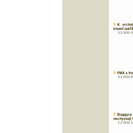
K vrcho
triumf takří
3.2.2011 0
FMX s fre
3.2.2011 0
Buggyra
nechystají !
2.2.2011 1