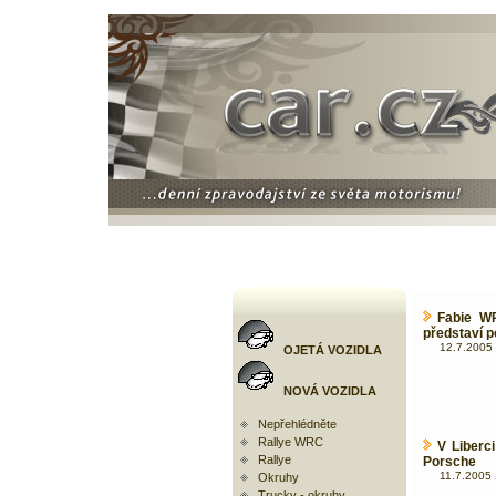
Fabie WR
představí 
12.7.2005 
OJETÁ VOZIDLA
NOVÁ VOZIDLA
Nepřehlédněte
Rallye WRC
V Liberc
Rallye
Porsche
11.7.2005 
Okruhy
Trucky - okruhy