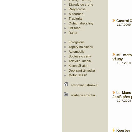
Závody do vrchu
Rallyecross
Autocross
Trucktrial
Castrol 
Ostatní disciplíny
11.7.2005 
Off road
Dakar
Fotogalerie
Tapety na plochu
Automobily
ME moto 
Soutěže o ceny
všudy
Televize, média
10.7.2005 
Kalendář akcí
Dopravní tématika
Motor SHOP
startovací stránka
Le Mans 
oblíbená stránka
Janiš přes p
10.7.2005 
Koerber 