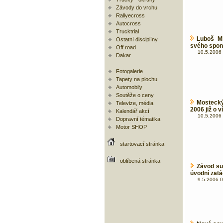
Závody do vrchu
Rallyecross
Autocross
Trucktrial
Luboš M
Ostatní disciplíny
svého spon
Off road
10.5.2006 
Dakar
Fotogalerie
Tapety na plochu
Automobily
Soutěže o ceny
Mostecký
Televize, média
2006 již o 
Kalendář akcí
10.5.2006 
Dopravní tématika
Motor SHOP
startovací stránka
oblíbená stránka
Závod su
úvodní zat
9.5.2006 0