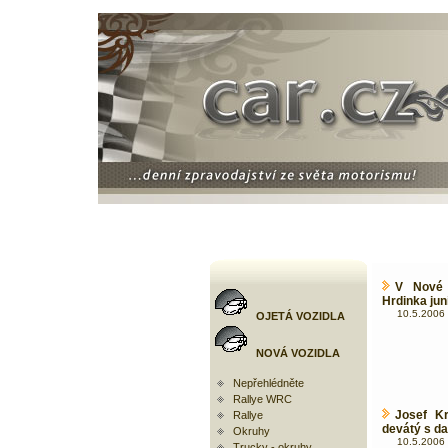
V Nové 
Hrdinka juni
10.5.2006 
OJETÁ VOZIDLA
NOVÁ VOZIDLA
Nepřehlédněte
Rallye WRC
Josef K
Rallye
devátý s da
Okruhy
10.5.2006 
Trucky - okruhy