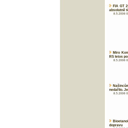
FIA GT 2
absolutně t
8.5.2006 0
Miro Kon
RS letos po
8.5.2006 0
Našinců
nedařilo. J
8.5.2006 0
Bioetanol
dopravu