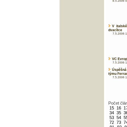
8.5.2006 0
V itals
dvacítce
7.5.2006 1
VC Evrop
7.5.2006 1
Úspěšná
týmu Ferra
7.5.2006 1
Počet člá
15
16
1
34
35
3
53
54
5
72
73
7