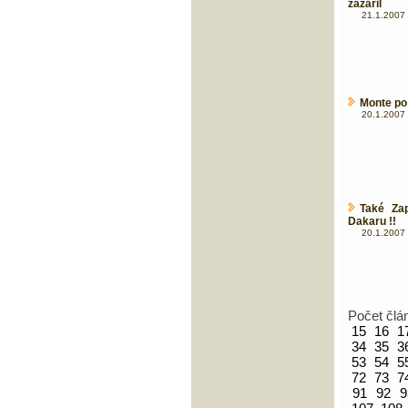
zazářil
21.1.2007 
Monte po 
20.1.2007 
Také Za
Dakaru !!
20.1.2007 
Počet člá
15
16
1
34
35
3
53
54
5
72
73
7
91
92
9