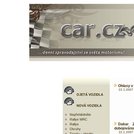
Ohlasy v
22.1.2007 
OJETÁ VOZIDLA
NOVÁ VOZIDLA
Nepřehlédněte
Rallye WRC
Dakar 2
Rallye
dobojováno
Okruhy
22.1.2007 
Trucky - okruhy