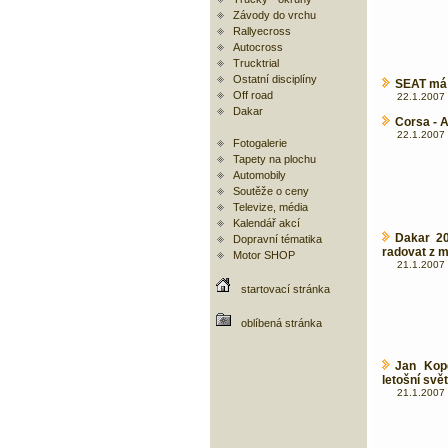
Závody do vrchu
Rallyecross
Autocross
Trucktrial
Ostatní disciplíny
SEAT má d
Off road
22.1.2007 
Dakar
Corsa - 
22.1.2007 
Fotogalerie
Tapety na plochu
Automobily
Soutěže o ceny
Televize, média
Kalendář akcí
Dakar 20
Dopravní tématika
radovat z me
Motor SHOP
21.1.2007 
startovací stránka
oblíbená stránka
Jan Kop
letošní svě
21.1.2007 