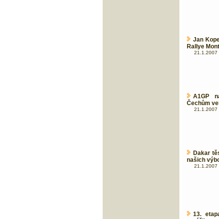
Jan Kope
Rallye Mont
21.1.2007 
A1GP na
Čechům vel
21.1.2007 
Dakar těs
našich výb
21.1.2007 
13. etap