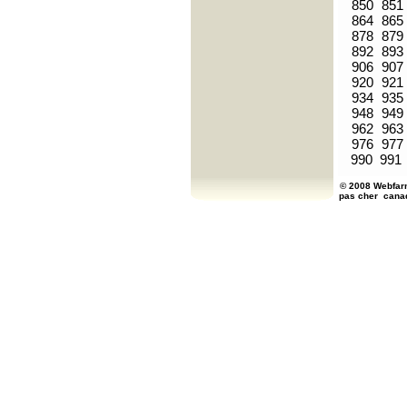
850
851
864
865
878
879
892
893
906
907
920
921
934
935
948
949
962
963
976
977
990
991
© 2008 Webfarm
pas cher
cana