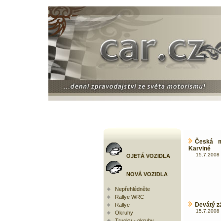
Česká m
Karviné
15.7.2008 
OJETÁ VOZIDLA
NOVÁ VOZIDLA
Nepřehlédněte
Rallye WRC
Devátý z
Rallye
15.7.2008 
Okruhy
Trucky - okruhy