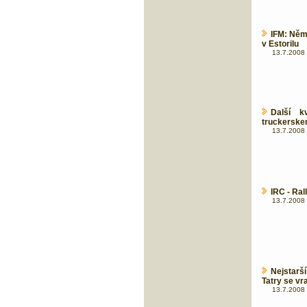
IFM: Něme
v Estorilu
13.7.2008 
Další k
truckerskem
13.7.2008 
IRC - Ral
13.7.2008 
Nejstarš
Tatry se vr
13.7.2008 