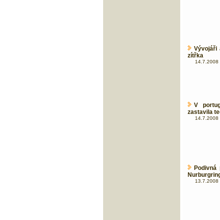
Vývojáři
zítřka
14.7.2008 
V portu
zastavila t
14.7.2008 
Podivná 
Nurburgrin
13.7.2008 