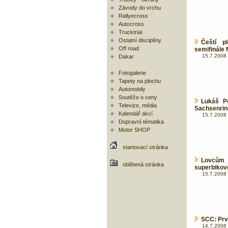
Závody do vrchu
Rallyecross
Autocross
Trucktrial
Ostatní disciplíny
Čeští p
Off road
semifinále 
15.7.2008 
Dakar
Fotogalerie
Tapety na plochu
Automobily
Soutěže o ceny
Lukáš P
Televize, média
Sachsenrin
Kalendář akcí
15.7.2008 
Dopravní tématika
Motor SHOP
startovací stránka
Lovcům 
oblíbená stránka
superbikov
15.7.2008 
SCC: Prv
14.7.2008 