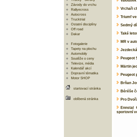
Valoušek 
Závody do vrchu
Vrchaři c
Rallyecross
Autocross
Triumf v
Trucktrial
Ostatní disciplíny
Sedmý díl
Off road
Také let
Dakar
MR v aut
Fotogalerie
Tapety na plochu
Jezdecká 
Automobily
Peugeot S
Soutěže o ceny
Televize, média
Märtin je
Kalendář akcí
Dopravní tématika
Peugeot p
Motor SHOP
Brňan Jos
startovací stránka
Béréše če
oblíbená stránka
Pro Dvořá
Ennstal 
sportovní v