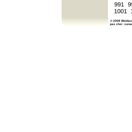
991
9
1001
© 2008 Webfarm
pas cher
cana