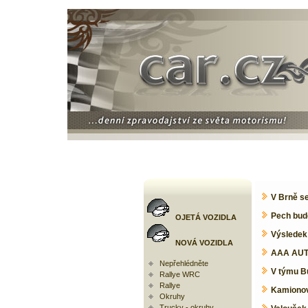
V Brně se
Pech bude
OJETÁ VOZIDLA
Výsledek 
NOVÁ VOZIDLA
AAA AUTO
Nepřehlédněte
V týmu B
Rallye WRC
Rallye
Kamionová
Okruhy
Trucky - okruhy