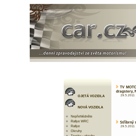
TV MOTOR
dragstery, 
29.5.2011 
OJETÁ VOZIDLA
NOVÁ VOZIDLA
Nepřehlédněte
Rallye WRC
Stříbrný
Rallye
29.5.2011 
Okruhy
Trucky - okruhy