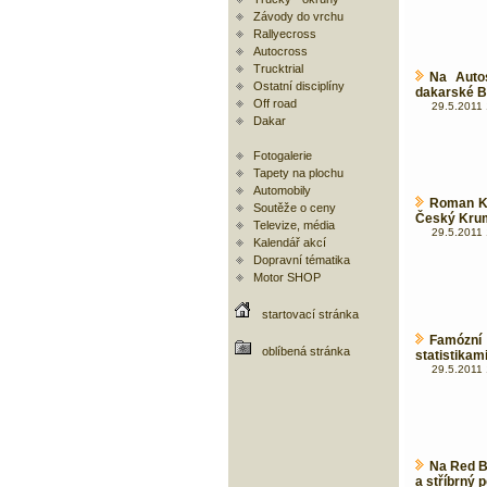
Závody do vrchu
Rallyecross
Autocross
Trucktrial
Na Auto
Ostatní disciplíny
dakarské 
Off road
29.5.2011 
Dakar
Fotogalerie
Tapety na plochu
Automobily
Roman Kr
Soutěže o ceny
Český Kru
Televize, média
29.5.2011 
Kalendář akcí
Dopravní tématika
Motor SHOP
startovací stránka
Famózní
oblíbená stránka
statistikam
29.5.2011 
Na Red B
a stříbrný 