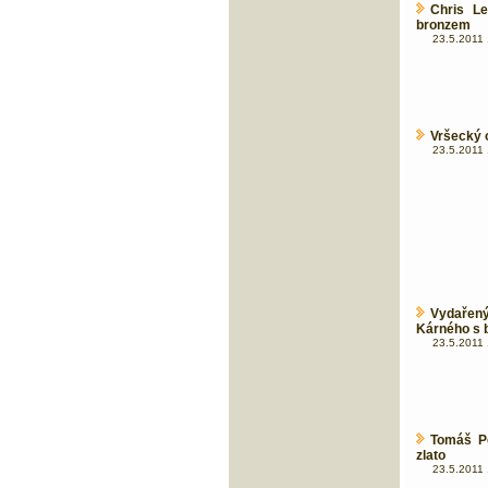
Chris L
bronzem
23.5.2011 
Vršecký o
23.5.2011 
Vydařen
Kárného s 
23.5.2011 
Tomáš Pe
zlato
23.5.2011 