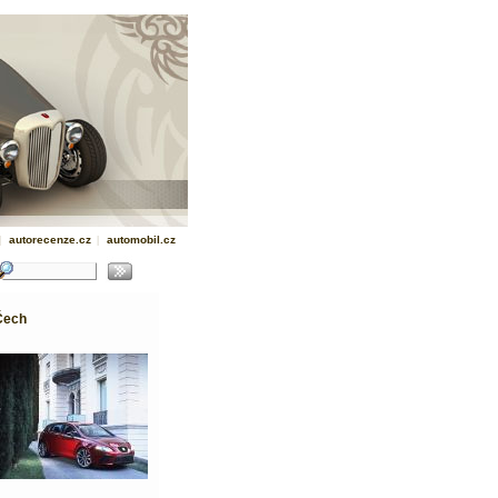
|
autorecenze.cz
|
automobil.cz
 Čech