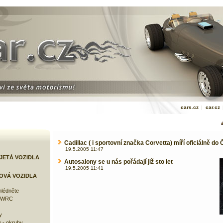
cars.cz
|
car.cz
Cadillac ( i sportovní značka Corvetta) míří oficiálně do
19.5.2005 11:47
JETÁ VOZIDLA
Autosalony se u nás pořádají již sto let
19.5.2005 11:41
OVÁ VOZIDLA
lédněte
e WRC
y
 - okruhy