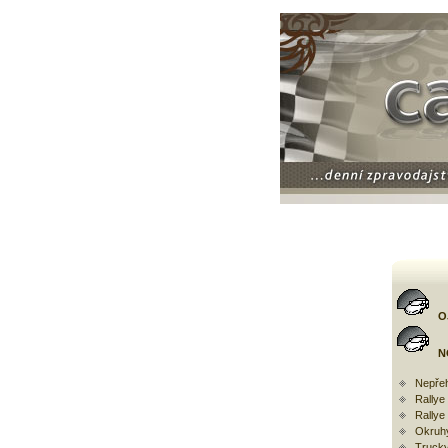
O
N
Nepřeh
Rally
Rallye
Okruh
Trucky