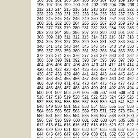
180
181
182
183
184
185
186
187
188
189
190
196
197
198
199
200
201
202
203
204
205
206
212
213
214
215
216
217
218
219
220
221
222
228
229
230
231
232
233
234
235
236
237
238
244
245
246
247
248
249
250
251
252
253
254
260
261
262
263
264
265
266
267
268
269
270
276
277
278
279
280
281
282
283
284
285
286
292
293
294
295
296
297
298
299
300
301
302
308
309
310
311
312
313
314
315
316
317
318
324
325
326
327
328
329
330
331
332
333
334
340
341
342
343
344
345
346
347
348
349
350
356
357
358
359
360
361
362
363
364
365
366
372
373
374
375
376
377
378
379
380
381
382
388
389
390
391
392
393
394
395
396
397
398
404
405
406
407
408
409
410
411
412
413
414
420
421
422
423
424
425
426
427
428
429
430
436
437
438
439
440
441
442
443
444
445
446
452
453
454
455
456
457
458
459
460
461
462
468
469
470
471
472
473
474
475
476
477
478
484
485
486
487
488
489
490
491
492
493
494
500
501
502
503
504
505
506
507
508
509
510
516
517
518
519
520
521
522
523
524
525
526
532
533
534
535
536
537
538
539
540
541
542
548
549
550
551
552
553
554
555
556
557
558
564
565
566
567
568
569
570
571
572
573
574
580
581
582
583
584
585
586
587
588
589
590
596
597
598
599
600
601
602
603
604
605
606
612
613
614
615
616
617
618
619
620
621
622
628
629
630
631
632
633
634
635
636
637
638
644
645
646
647
648
649
650
651
652
653
654