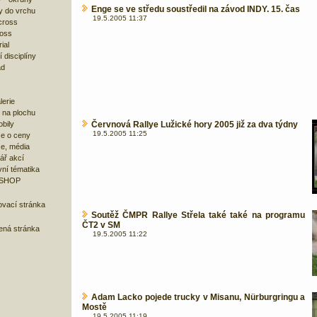
Enge se ve středu soustředil na závod INDY. 15. čas
y do vrchu
19.5.2005 11:37
cross
ross
ial
 disciplíny
ad
lerie
 na plochu
bily
Červnová Rallye Lužické hory 2005 již za dva týdny
19.5.2005 11:25
e o ceny
ze, média
ář akcí
ní tématika
 SHOP
ovací stránka
Soutěž ČMPR Rallye Střela také také na programu
ČT2 v SM
bená stránka
19.5.2005 11:22
Adam Lacko pojede trucky v Misanu, Nürburgringu a
Mostě
19.5.2005 11:19