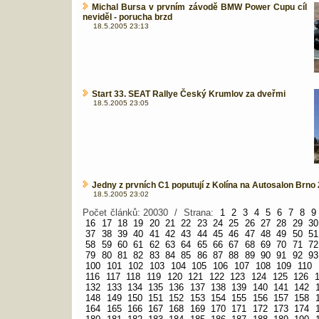
Michal Bursa v prvním závodě BMW Power Cupu cíl
neviděl - porucha brzd
18.5.2005 23:13
Start 33. SEAT Rallye Český Krumlov za dveřmi
18.5.2005 23:05
Jedny z prvních C1 poputují z Kolína na Autosalon Brno
18.5.2005 23:02
Počet článků: 20030 / Strana:
1
2
3
4
5
6
7
8
9
16
17
18
19
20
21
22
23
24
25
26
27
28
29
30
37
38
39
40
41
42
43
44
45
46
47
48
49
50
51
58
59
60
61
62
63
64
65
66
67
68
69
70
71
72
79
80
81
82
83
84
85
86
87
88
89
90
91
92
93
100
101
102
103
104
105
106
107
108
109
110
116
117
118
119
120
121
122
123
124
125
126
132
133
134
135
136
137
138
139
140
141
142
148
149
150
151
152
153
154
155
156
157
158
164
165
166
167
168
169
170
171
172
173
174