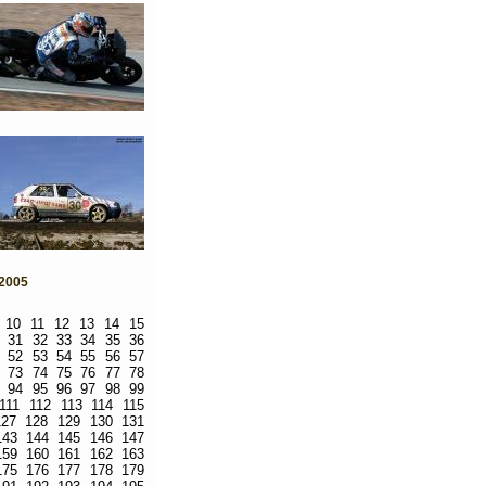
 2005
10
11
12
13
14
15
31
32
33
34
35
36
52
53
54
55
56
57
73
74
75
76
77
78
94
95
96
97
98
99
111
112
113
114
115
127
128
129
130
131
143
144
145
146
147
159
160
161
162
163
175
176
177
178
179