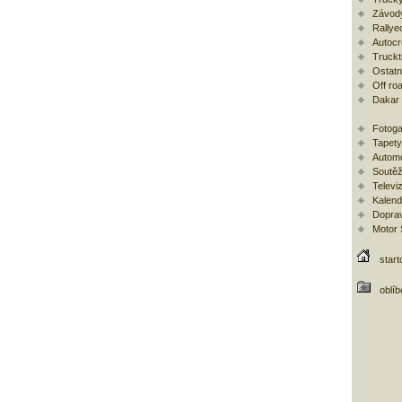
Závod
Rallye
Autoc
Trucktr
Ostatní
Off ro
Dakar
Fotoga
Tapety
Automo
Soutěž
Televi
Kalend
Doprav
Motor
start
oblí