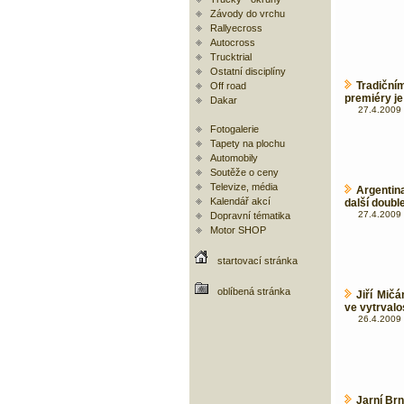
Závody do vrchu
Rallyecross
Autocross
Trucktrial
Ostatní disciplíny
Tradičn
Off road
premiéry j
Dakar
27.4.2009 
Fotogalerie
Tapety na plochu
Automobily
Soutěže o ceny
Televize, média
Argentin
Kalendář akcí
další doubl
27.4.2009 
Dopravní tématika
Motor SHOP
startovací stránka
oblíbená stránka
Jiří Mič
ve vytrval
26.4.2009 
Jarní Br