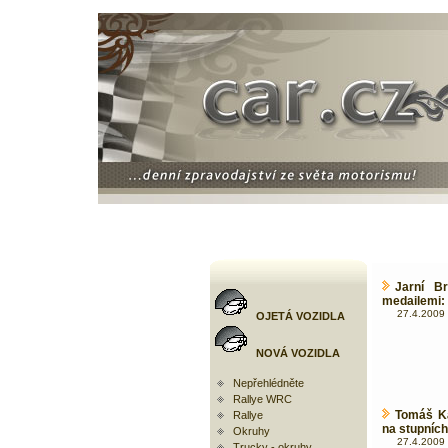
Jarní B
medailemi: 
27.4.2009 
OJETÁ VOZIDLA
NOVÁ VOZIDLA
Nepřehlédněte
Rallye WRC
Tomáš K
Rallye
na stupních
Okruhy
27.4.2009 
Trucky - okruhy