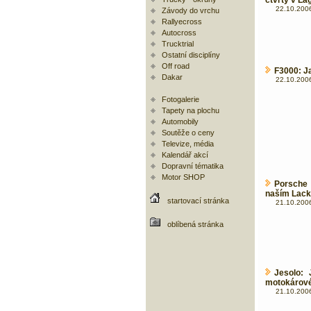
čtvrtý v L
22.10.2006
Závody do vrchu
Rallyecross
Autocross
Trucktrial
Ostatní disciplíny
Off road
F3000: Ja
Dakar
22.10.2006
Fotogalerie
Tapety na plochu
Automobily
Soutěže o ceny
Televize, média
Kalendář akcí
Dopravní tématika
Motor SHOP
Porsche
naším Lac
startovací stránka
21.10.2006
oblíbená stránka
Jesolo: 
motokárovém
21.10.2006