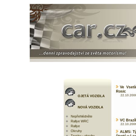
Ve Vset
Rosic
22.10.2006
OJETÁ VOZIDLA
NOVÁ VOZIDLA
Nepřehlédněte
VC Brazíl
Rallye WRC
22.10.2006
Rallye
Okruhy
ALMS: Tý
Trucky - okruhy