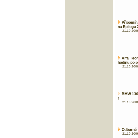
Připomí
na Epilogu 
21.10.2006
Alfa Ro
hodinu po p
21.10.2006
BMW 130i
!
21.10.2006
Odborné 
21.10.2006