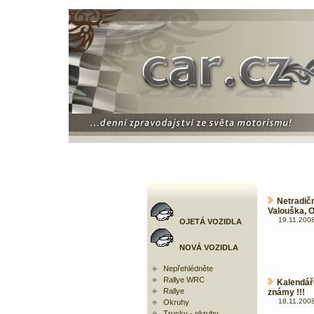
Netradi
Valouška, O
19.11.2008
OJETÁ VOZIDLA
NOVÁ VOZIDLA
Nepřehlédněte
Rallye WRC
Kalendář
Rallye
známy !!!
18.11.2008
Okruhy
Trucky - okruhy