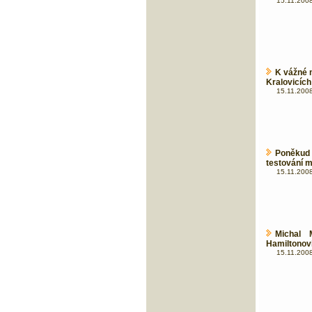
15.11.2008
K vážné 
Kralovicích
15.11.2008
Poněkud
testování m
15.11.2008
Michal 
Hamiltonov
15.11.2008