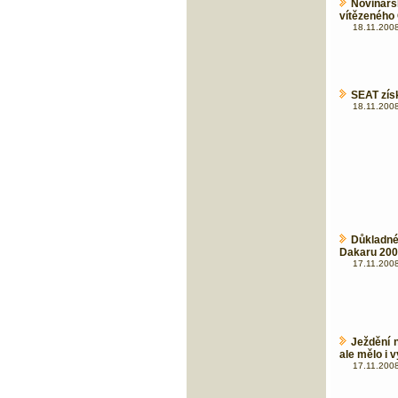
Novinář
vítězeného 
18.11.2008
SEAT zís
18.11.2008
Důkladn
Dakaru 20
17.11.2008
Ježdění 
ale mělo i 
17.11.2008