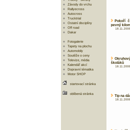
Závody do vrchu
Rallyecross
Autocross
Trucktrial
Pokoří 
Ostatní disciplíny
pevný kilo
Off road
18.11.2008
Dakar
Fotogalerie
Tapety na plochu
Automobily
Soutěže o ceny
Okruhový
Televize, média
školáků
Kalendář akcí
18.11.2008
Dopravní tématika
Motor SHOP
startovací stránka
oblíbená stránka
Tip na dá
18.11.2008 