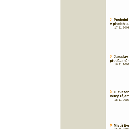
Poslední
v píscích u
17.11.2008
Jaroslav
předčasně u
16.11.2008
O svezen
velký záje
16.11.2008
Mistři Ev