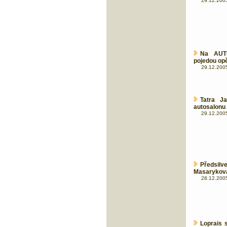
29.12.2005
Na AUTO
pojedou opě
29.12.2005
Tatra J
autosalonu
29.12.2005
Předsilv
Masarykova
28.12.2005
Loprais 