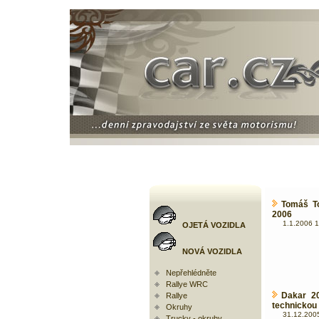
Tomáš T
2006
1.1.2006 1
OJETÁ VOZIDLA
NOVÁ VOZIDLA
Nepřehlédněte
Rallye WRC
Dakar 2
Rallye
technickou
Okruhy
31.12.2005
Trucky - okruhy