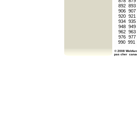
878
879
892
893
906
907
920
921
934
935
948
949
962
963
976
977
990
991
© 2008 Webfarm
pas cher
cana