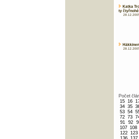
Katka Tr
ty čtyřnohé
28.12.2005
Häkkinen
28.12.2005
Počet člá
15
16
1
34
35
3
53
54
5
72
73
7
91
92
9
107
108
122
123
136
137