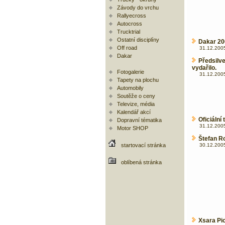
Závody do vrchu
Rallyecross
Autocross
Trucktrial
Ostatní disciplíny
Dakar 200
Off road
31.12.2005
Dakar
Předsilv
vydařilo.
Fotogalerie
31.12.2005
Tapety na plochu
Automobily
Soutěže o ceny
Televize, média
Kalendář akcí
Oficiáln
Dopravní tématika
31.12.2005
Motor SHOP
Štefan Ro
startovací stránka
30.12.2005
oblíbená stránka
Xsara Pi